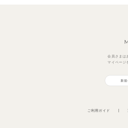
会員さまは
マイページ
【セットアップ】鹿の子半袖ポロ
【セットアップ】ギンガムセーラ
【セ
【セ
シャツ＆パンツ
ーカラー半袖トップス＆ハーフパ
スリ
ショ
新規
ンツ
ンツ
ンツ
3,300
円
（税込）
2,750
4,62
2,69
円
（税込）
ご利用ガイド