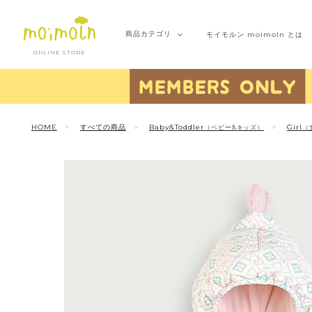
商品
カテゴリ
モイモルン
moimoln とは
ONLINE STORE
HOME
すべての商品
Baby&Toddler
Girl
（ベビー&キッズ）
（