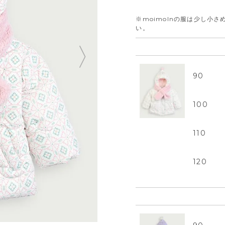
※moimolnの服は少し小
い。
90
100
110
120
L