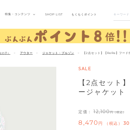
特集・
コンテンツ
SHOP
LIST
もくもく
ポイント
アウター
ジャケット・ブルゾン
【2点セット】【ReRe】フー
女の子）
SALE
【2点セット】
ージャケット
12,100
定価：
（税込）
8,470
税込
30