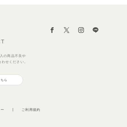
CT
入の
商品不良や
合わせください。
】リ
ン＆
ベーシックカラー7分袖Tシャツ
【セットアップ】クロコ＆ボート
プス
ボーダー柄フレンチスリーブTシ
こちら
495
円
（税込）
ャツ＆パン
2,200
円
（税込）
シー
ご利用規約