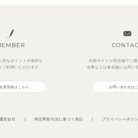
MEMBER
CONTA
お得なポイントや
便利な
外部サイトや実店舗でご購
を
ご利用いただけます。
在庫などは各店舗に
お問い
ットアップ】レトロダイヤモ
ットアップ】サマードロップ
【吸汗速乾】【セットアップ
【セットアップ】サンシャイ
ン半袖トップス＆ショートパ
ルダートップス&ショートパ
ボンカラー幾何学柄半袖トッ
ボート半袖トップス&パンツ
会員登録はこちら
お問い合わせは
&パンツ
2,750
円
（税込）
0
5
2,475
円
円
（税込）
（税込）
円
（税込）
運営会社
特定商取引法に基づく表記
プライバシーポリ