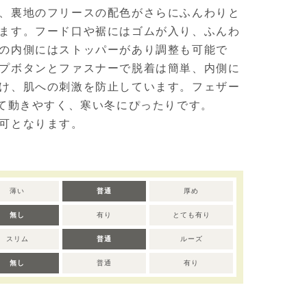
、裏地のフリースの配色がさらにふんわりと
ます。フード口や裾にはゴムが入り、ふんわ
の内側にはストッパーがあり調整も可能で
プボタンとファスナーで脱着は簡単、内側に
け、肌への刺激を防止しています。フェザー
くて動きやすく、寒い冬にぴったりです。
可となります。
薄い
普通
厚め
無し
有り
とても有り
スリム
普通
ルーズ
無し
普通
有り