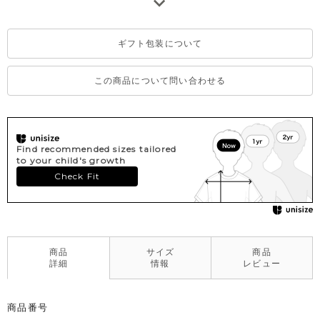
※撮影･モニター環境等により実際の商品の色味と異なって見える
場合がございます。
ギフト包装について
※濃色部分は、摩擦や汗・雨などにより、他の衣類や下着、バッ
グ等に色移りする場合がございます。淡色のものとの組み合わせ
や着用の際は、十分ご注意ください。
この商品について問い合わせる
※一部、韓国で販売していた商品を日本の法律に基づいた品質表
示に変更をしたものがございますが、不良ではございませんので
予めご了承ください。
Find recommended sizes tailored
to your child's growth
Check Fit
商品
サイズ
商品
詳細
情報
レビュー
商品番号