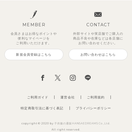
MEMBER
CONTACT
会員さまはお得なポイントや
外部サイトや実店舗でご購入の
便利な
マイページを
商品不良や
在庫などは各店舗に
ご利用いただけます。
お問い合わせください。
新規会員登録はこちら
お問い合わせはこちら
チューリップジャガードセットア
【セットアップ】鹿の子半袖ポロ
ベーシックカラー7分袖Tシャツ
【セットアップ】サマードロップ
ベリー＆フラワーフリル半袖ワン
【吸汗速乾】【セットアップ】リ
【セットアップ】ギンガムセーラ
【セットアップ】クロコ＆ボート
ップ
シャツ＆パンツ
ショルダートップス&ショートパ
ピース
ボンカラー幾何学柄半袖トップス
ーカラー半袖トップス＆ハーフパ
ボーダー柄フレンチスリーブTシ
495
円
（税込）
ンツ
&パンツ
ンツ
ャツ＆パン
2,970
3,300
2,750
円
円
（税込）
（税込）
円
（税込）
2,695
2,475
2,750
2,200
円
（税込）
円
円
円
（税込）
（税込）
（税込）
ご利用ガイド
運営会社
ご利用規約
特定商取引法に基づく表記
プライバシーポリシー
copyright © 2020 by
子供服の通販HANSAEDREAMS Co.,Ltd.
All right reserved.