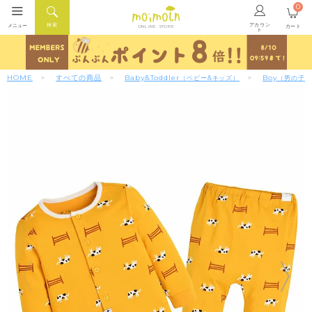
0
アカウン
検索
メニュー
カート
ONLINE STORE
ト
HOME
すべての商品
Baby&Toddler
Boy
（ベビー&キッズ）
（男の子）