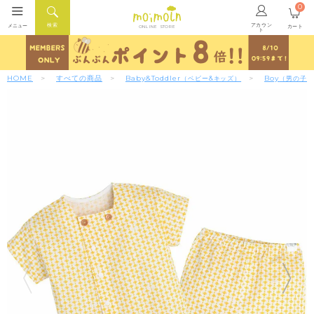
0
アカウン
検索
メニュー
カート
ONLINE STORE
ト
HOME
すべての商品
Baby&Toddler
Boy
（ベビー&キッズ）
（男の子）