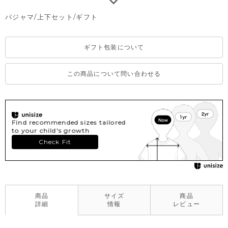
70/80→全開き
パジャマ/上下セット/ギフト
90→前半開き
ギフト包装について
この商品について問い合わせる
Find recommended sizes tailored
to your child's growth
Check Fit
商品
サイズ
商品
詳細
情報
レビュー