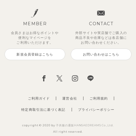
MEMBER
CONTACT
会員さまはお得なポイントや
外部サイトや実店舗でご購入の
便利な
マイページを
商品不良や
在庫などは各店舗に
ご利用いただけます。
お問い合わせください。
新規会員登録はこちら
お問い合わせはこちら
【セットアップ】鹿の子半袖ポロ
【吸汗速乾】【セットアップ】リ
【セットアップ】ギンガムセーラ
【セットアップ】サンシャイン＆
【セットアップ】レトロダイヤモ
ベーシックカラー7分袖Tシャツ
【セットアップ】サマードロップ
【セットアップ】クロコ＆ボート
シャツ＆パンツ
ボンカラー幾何学柄半袖トップス
ーカラー半袖トップス＆ハーフパ
ボート半袖トップス&パンツ
スリン半袖トップス＆ショートパ
ショルダートップス&ショートパ
ボーダー柄フレンチスリーブTシ
495
円
（税込）
&パンツ
ンツ
ンツ
ンツ
ャツ＆パン
3,300
2,750
円
円
（税込）
（税込）
2,475
2,750
4,620
2,695
2,200
円
円
（税込）
（税込）
円
円
円
（税込）
（税込）
（税込）
ご利用ガイド
運営会社
ご利用規約
特定商取引法に基づく表記
プライバシーポリシー
copyright © 2020 by
子供服の通販HANSAEDREAMS Co.,Ltd.
All right reserved.