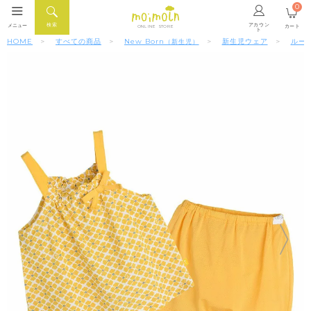
0
アカウン
検索
メニュー
カート
ONLINE STORE
ト
HOME
すべての商品
New Born
新生児ウェア
ルー
（新生児）