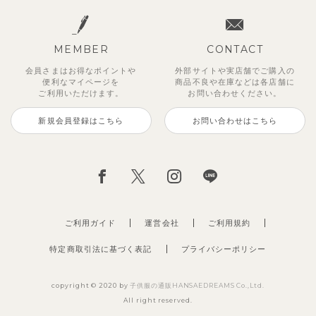
MEMBER
CONTACT
会員さまはお得なポイントや
外部サイトや実店舗でご購入の
便利な
マイページを
商品不良や
在庫などは各店舗に
ご利用いただけます。
お問い合わせください。
新規会員登録はこちら
お問い合わせはこちら
【セットアップ】サンシャイン＆
ベリー＆フラワーフリル半袖ワン
【セットアップ】レトロダイヤモ
【セットアップ】サマードロップ
【吸汗速乾】【セットアップ】リ
【セットアップ】ギンガムセーラ
【セットアップ】鹿の子半袖ポロ
【セットアップ】クロコ＆ボート
ボート半袖トップス&パンツ
ピース
スリン半袖トップス＆ショートパ
ショルダートップス&ショートパ
ボンカラー幾何学柄半袖トップス
ーカラー半袖トップス＆ハーフパ
シャツ＆パンツ
ボーダー柄フレンチスリーブTシ
ンツ
ンツ
&パンツ
ンツ
ャツ＆パン
2,750
2,750
3,300
円
円
（税込）
（税込）
円
（税込）
4,620
2,695
2,475
2,750
2,200
円
円
（税込）
（税込）
円
円
円
（税込）
（税込）
（税込）
ご利用ガイド
運営会社
ご利用規約
特定商取引法に基づく表記
プライバシーポリシー
copyright © 2020 by
子供服の通販HANSAEDREAMS Co.,Ltd.
All right reserved.