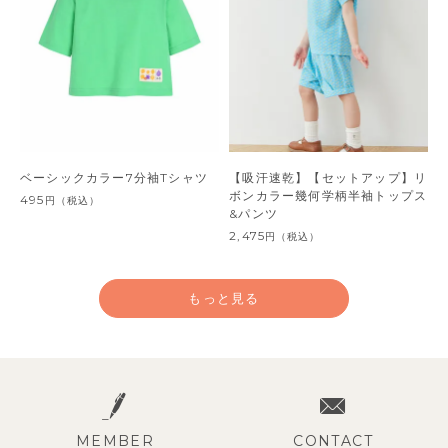
ベーシックカラー7分袖Tシャツ
【吸汗速乾】【セットアップ】リ
ボンカラー幾何学柄半袖トップス
495
円
（税込）
&パンツ
2,475
円
（税込）
もっと見る
MEMBER
CONTACT