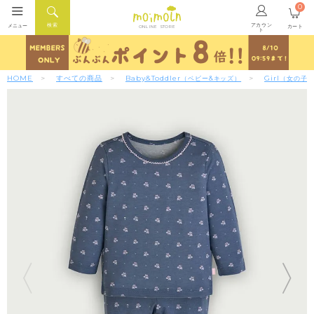
0
アカウン
検索
メニュー
カート
ONLINE STORE
ト
HOME
すべての商品
Baby&Toddler
Girl
（ベビー&キッズ）
（女の子