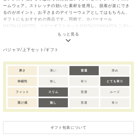
ームウェア。ストレッチの効いた素材を使用し、脱着が楽にでき
るのがポイント。お子さまのデイリーウェアとしてはもちろん、
ギフトにもおすすめの商品です。同柄で、カバーオール
(M254UUN17P)、ベビーギフトセット(M254SSN04P)もござい
ます。
もっと見る
注意）こちらの商品は全サイズ、「開き無し」となりますので予
パジャマ/上下セット/ギフト
めご了承ください。
厚さ
薄い
普通
厚め
伸縮性
無し
有り
とても有り
フィット
スリム
普通
ルーズ
透け感
無し
普通
有り
ギフト包装について