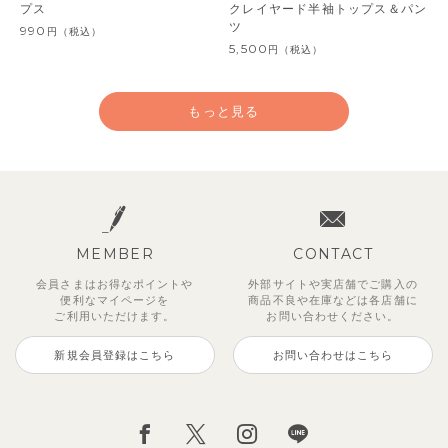
プス
クレイヤード半袖トップス＆パン
ツ
990
円
（税込）
5,500
円
（税込）
もっと見る
MEMBER
CONTACT
会員さまはお得なポイントや
外部サイトや実店舗でご購入の
便利な
マイページを
商品不良や
在庫などは各店舗に
ご利用いただけます。
お問い合わせください。
新規会員登録はこちら
お問い合わせはこちら
レイ7分丈レギンス
【SOFT＆】べべ7分丈レギンス
【セットアップ】グリーニトップ
ストライプジャガード7分丈セッ
トゥーユークーリング8分丈ワイ
サンライズセーラーワンピース
クロディフラワーワンピース
ブルーベリー半袖フリルワンピー
ス＆パンツ
トアップ
ドパンツ
ス
495
770
2,970
2,970
円
円
（税込）
（税込）
円
円
（税込）
（税込）
3,960
2,970
990
3,850
円
円
（税込）
（税込）
円
（税込）
円
（税込）