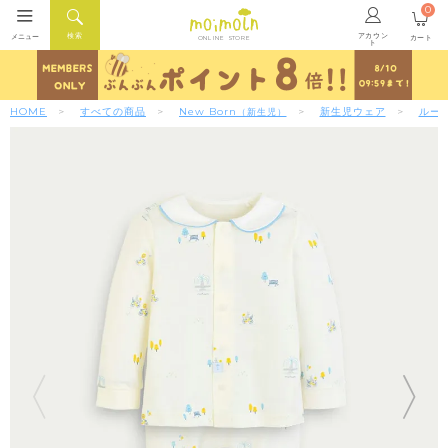
0
アカウン
検索
メニュー
カート
ONLINE STORE
ト
HOME
すべての商品
New Born
新生児ウェア
ルー
（新生児）