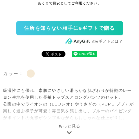
住所を知らない相手にeギフトで贈る
のeギフトとは？
カラー：
吸湿性にも優れ、素肌にやさしい滑らかな肌ざわりが特徴のレー
ヨン生地を使用した長袖トップスとロングパンツのセット。
公園の中でライオンの（LEOレオ）やうさぎの（PUPU ププ）が
楽しく遊ぶ様子が可愛く雰囲気を醸し出し、ブルーのパイピング
がポイントの丸襟がシンプルながらもおしゃれな仕上がりに。
ボトムスのヒップ部分オムツなども考慮したゆとりある設計、大
もっと見る
事なお子さまの着心地とスナップボタンで脱着のしやすさを重視
しています。