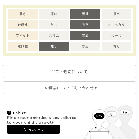
出産準備用のほかに、出産祝いのベビー服のギフトとしても大変
喜ばれるセットアイテムです。
厚さ
薄い
普通
厚め
伸縮性
無し
有り
とても有り
※サイズによって仕様が変わりますので予めご了承ください。
70-80サイズ：前スナップボタン全開き、90サイズ：前スナッ
フィット
スリム
普通
ルーズ
プボタン半開き
※デリケートな素材を使用しているため、乾燥機のご使用はお控
透け感
無し
普通
有り
えいただくことをおすすめします。
※撮影･モニター環境等により実際の商品の色味と異なって見える
場合がございます。
ギフト包装について
この商品について問い合わせる
Find recommended sizes tailored
to your child's growth
Check Fit