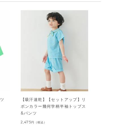
ャツ
【吸汗速乾】【セットアップ】リ
ボンカラー幾何学柄半袖トップス
&パンツ
2,475
円
（税込）