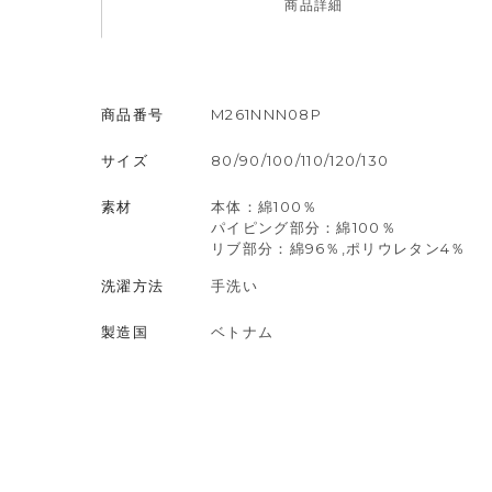
商品
詳細
商品番号
M261NNN08P
サイズ
80/90/100/110/120/130
素材
本体：綿100％
パイピング部分：綿100％
リブ部分：綿96％,ポリウレタン4％
洗濯方法
手洗い
製造国
ベトナム