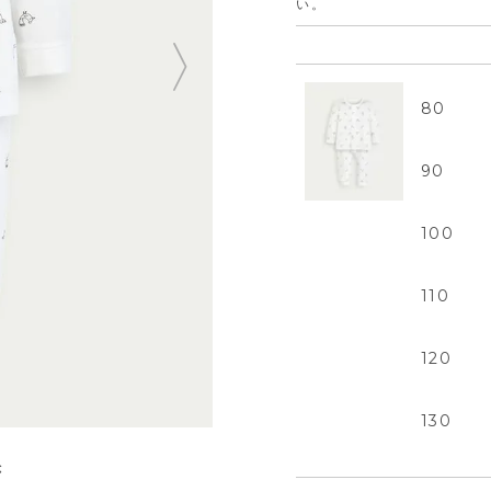
い。
80
90
100
110
120
130
L
き