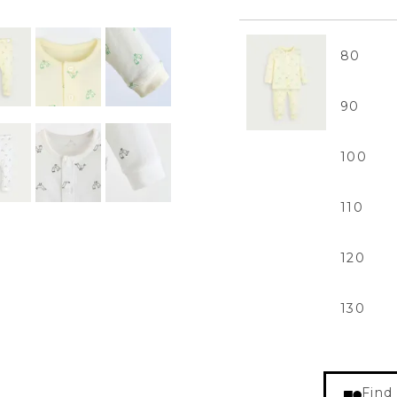
80
90
100
110
120
130
Find