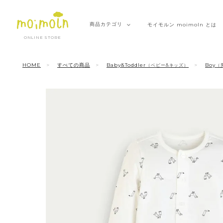
商品
カテゴリ
モイモルン
moimoln とは
ONLINE STORE
HOME
すべての商品
Baby&Toddler
Boy
（ベビー&キッズ）
（