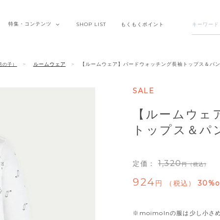
特集・
コンテンツ
SHOP
LIST
もくもく
ポイント
ルームウェア
【ルームウェア】バードウォッチング長袖トップス＆パ
男の子）
SALE
【ルームウェ
トップス＆パ
1,320
定価：
（税込）
924
税込
30%o
※moimolnの服は少し小