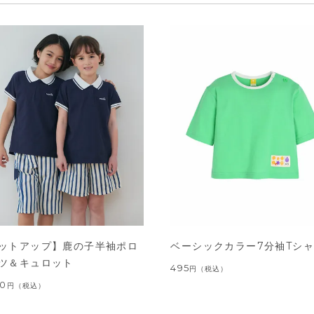
ットアップ】鹿の子半袖ポロ
ベーシックカラー7分袖Tシ
ツ＆キュロット
495
円
（税込）
00
円
（税込）