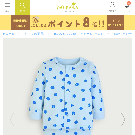
0
アカウン
検索
メニュー
カート
ONLINE STORE
ト
HOME
すべての商品
Baby&Toddler
Boy
（ベビー&キッズ）
（男の子）