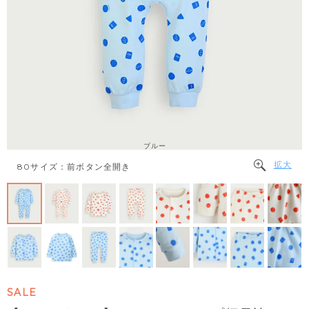
ブルー
拡大
80サイズ：前ボタン全開き
SALE