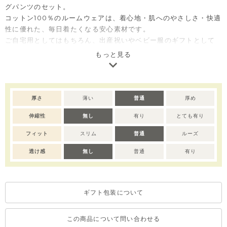
グパンツのセット。
コットン100％のルームウェアは、着心地・肌へのやさしさ・快適
性に優れた、毎日着たくなる安心素材です。
ご自宅用としてはもちろん、出産祝いやベビー服のギフトとして
も喜ばれるセットアイテムです。
もっと見る
※サイズによって仕様が変わりますので予めご了承ください。
80サイズ：前ボタン全開き、90-110サイズ：肩ボタン部分開
き、120-130サイズ：ボタン無し。
厚さ
薄い
普通
厚め
※小さいサイズはボトムスのヒップ部分がオムツなども考慮した
伸縮性
無し
有り
とても有り
ゆとりある設計となっています。
※濃色部分は、摩擦や汗・雨などにより、他の衣類や下着、バッ
フィット
スリム
普通
ルーズ
グ等に色移りする場合がございます。淡色のものとの組み合わせ
や着用の際は、十分ご注意ください。
透け感
無し
普通
有り
※色移りを防ぐため、手洗い後はタオルで軽く水気を取り、形を
整えてください。
※撮影･モニター環境等により実際の商品の色味と異なって見える
ギフト包装について
場合がございます。
この商品について問い合わせる