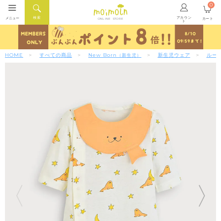
0
アカウン
検索
メニュー
カート
ONLINE STORE
ト
HOME
すべての商品
New Born
新生児ウェア
ルー
（新生児）