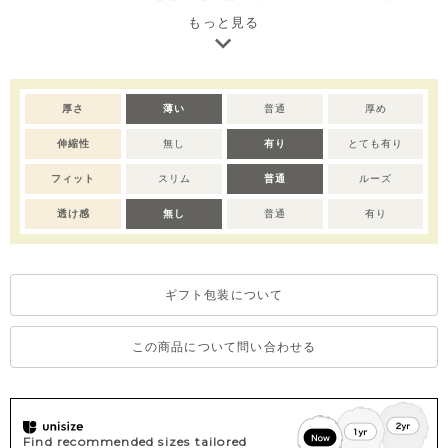
もっと見る
※サイズによって仕様が異なります。（スナップボタン）70-80
サイズ：全開き、90サイズ：アームホール部分開き。
※デリケートな素材を使用しているため、乾燥機のご使用はお控
えいただくことをおすすめします。
厚さ
薄い
普通
厚め
※撮影･モニター環境等により実際の商品の色味と異なって見える
伸縮性
無し
有り
とても有り
場合がございます。
フィット
スリム
普通
ルーズ
透け感
無し
普通
有り
ギフト包装について
この商品について問い合わせる
Find recommended sizes tailored