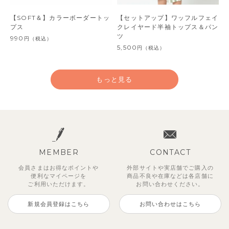
【SOFT＆】カラーボーダートッ
【セットアップ】ワッフルフェイ
プス
クレイヤード半袖トップス＆パン
ツ
990
円
（税込）
5,500
円
（税込）
もっと見る
MEMBER
CONTACT
会員さまはお得なポイントや
外部サイトや実店舗でご購入の
便利な
マイページを
商品不良や
在庫などは各店舗に
ご利用いただけます。
お問い合わせください。
新規会員登録はこちら
お問い合わせはこちら
レイ7分丈レギンス
【SOFT＆】べべ7分丈レギンス
【セットアップ】グリーニトップ
ストライプジャガード7分丈セッ
トゥーユークーリング8分丈ワイ
サンライズセーラーワンピース
クロディフラワーワンピース
ブルーベリー半袖フリルワンピー