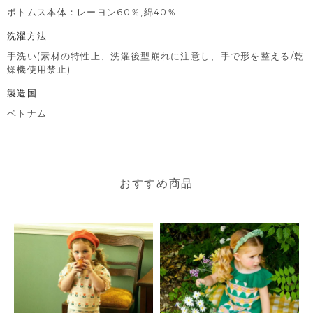
ボトムス本体：レーヨン60％,綿40％
洗濯方法
手洗い(素材の特性上、洗濯後型崩れに注意し、手で形を整える/乾
燥機使用禁止)
製造国
ベトナム
おすすめ商品