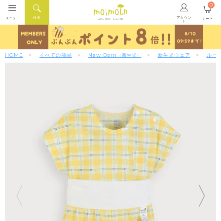
0
アカウン
検索
メニュー
カート
ONLINE STORE
ト
HOME
すべての商品
New Born
新生児ウェア
ルー
（新生児）