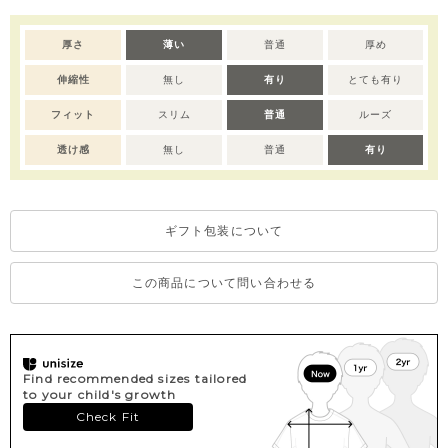
も喜ばれるセットアイテムです。
厚さ
薄い
普通
厚め
※サイズによってスナップボタンの仕様が異なります。
伸縮性
無し
有り
とても有り
70サイズ：全開き、80-90サイズ：肩部分開き。
※撮影･モニター環境等により実際の商品の色味と異なって見える
フィット
スリム
普通
ルーズ
場合がございます。
※デリケートな素材を使用しているため、乾燥機のご使用はお控
透け感
無し
普通
有り
えいただくことをおすすめします。
※濃色部分は、摩擦や汗・雨などにより、他の衣類や下着、バッ
グ等に色移りする場合がございます。淡色のものとの組み合わせ
ギフト包装について
や着用の際は、十分ご注意ください。
※色移りを防ぐため、手洗い後はタオルで軽く水気を取り、形を
整えてください。
この商品について問い合わせる
Find recommended sizes tailored
to your child's growth
Check Fit