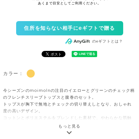
住所を知らない相手にeギフトで贈る
のeギフトとは？
カラー：
今シーズンのmoimolnの注目のイエローとグリーンのチェック柄
のフレンチスリーブトップスと腹巻のセット。
トップスが胸下で無地とチェックの切り替えしとなり、おしゃれ
度の高いデザイン。
コットンとポリエステルをブレンドした素材で、やわらかな肌触
りと軽やかな着心地が特徴です。乾きやすく、お手入れしやすい
もっと見る
のもポイント。
ご自宅用としてはもちろん、出産祝いやベビー服のギフトとして