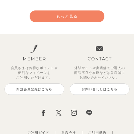
もっと見る
MEMBER
CONTACT
会員さまはお得なポイントや
外部サイトや実店舗でご購入の
便利な
マイページを
商品不良や
在庫などは各店舗に
ご利用いただけます。
お問い合わせください。
新規会員登録はこちら
お問い合わせはこちら
【セットアップ】鹿の子半袖ポロ
【吸汗速乾】【セットアップ】リ
【セットアップ】ギンガムセーラ
【セットアップ】サンシャイン＆
【セットアップ】レトロダイヤモ
ベーシックカラー7分袖Tシャツ
【セットアップ】サマードロップ
【セットアップ】クロコ＆ボート
シャツ＆パンツ
ボンカラー幾何学柄半袖トップス
ーカラー半袖トップス＆ハーフパ
ボート半袖トップス&パンツ
スリン半袖トップス＆ショートパ
ショルダートップス&ショートパ
ボーダー柄フレンチスリーブTシ
495
円
（税込）
&パンツ
ンツ
ンツ
ンツ
ャツ＆パン
3,300
2,750
円
円
（税込）
（税込）
2,475
2,750
4,620
2,695
2,200
円
円
（税込）
（税込）
円
円
円
（税込）
（税込）
（税込）
ご利用ガイド
運営会社
ご利用規約