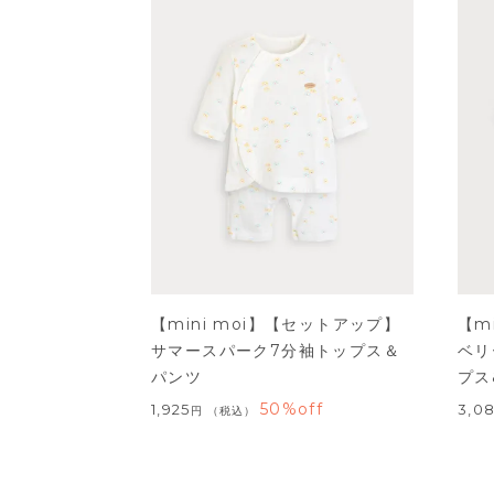
【mini moi】【セットアップ】
【m
サマースパーク7分袖トップス＆
ベリ
パンツ
プス
50%off
1,925
3,0
税込