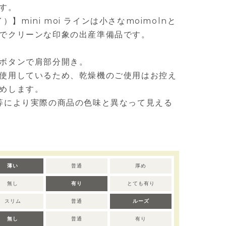
す。
イ）】mini moi ラインは小さなmoimolnと
でクリーンな印象の出産準備品です。
ボタンで肩部分開き。
使用しているため、乾燥機のご使用はお控え
めします。
等により実際の商品の色味と異なって見える
薄い
普通
厚め
無し
有り
とても有り
スリム
普通
ルーズ
無し
普通
有り