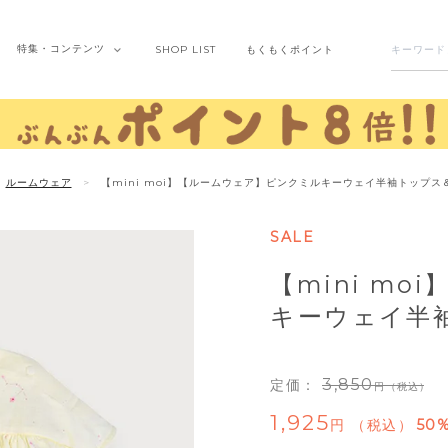
特集・
コンテンツ
SHOP
LIST
もくもく
ポイント
ルームウェア
【mini moi】【ルームウェア】ピンクミルキーウェイ半袖トップス
SALE
【mini m
キーウェイ半
3,850
定価：
（税込）
1,925
税込
50%