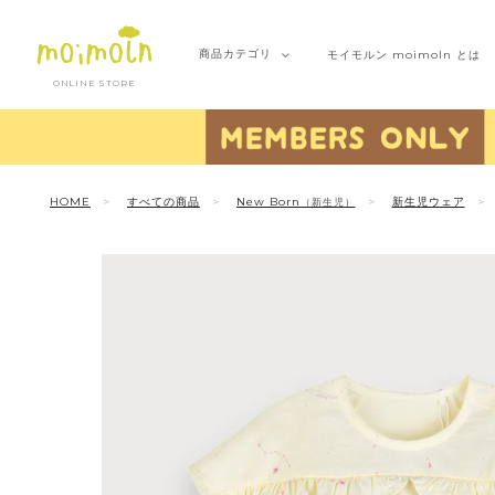
商品
カテゴリ
モイモルン
moimoln とは
ONLINE STORE
HOME
すべての商品
New Born
新生児ウェア
（新生児）