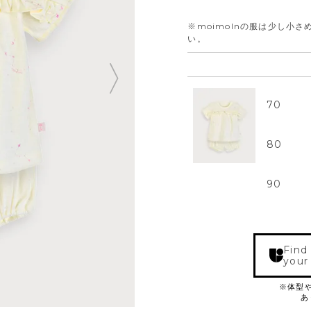
※moimolnの服は少し小
い。
70
80
90
Find
your