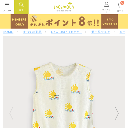
0
アカウン
検索
メニュー
カート
ONLINE STORE
ト
HOME
すべての商品
New Born
新生児ウェア
ルー
（新生児）