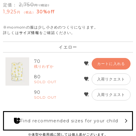
2,750
定価：
（税込）
1,925
30%off
税込
※moimolnの服は少し小さめのつくりになります。
詳しくは
サイズ情報
をご確認ください。
イエロー
70
カートに入れる
残りわずか
80
入荷リクエスト
SOLD OUT
90
入荷リクエスト
SOLD OUT
Find recommended sizes for your child