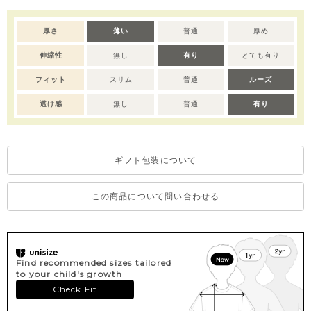
※全サイズ：スナップボタンで肩部分開き。
※撮影･モニター環境等により実際の商品の色味と異なって見える
厚さ
薄い
普通
厚め
場合がございます。
伸縮性
無し
有り
とても有り
※デリケートな素材を使用しているため、乾燥機のご使用はお控
えいただくことをおすすめします。
フィット
スリム
普通
ルーズ
※濃色部分は、摩擦や汗・雨などにより、他の衣類や下着、バッ
グ等に色移りする場合がございます。淡色のものとの組み合わせ
透け感
無し
普通
有り
や着用の際は、十分ご注意ください。
※色移りを防ぐため、手洗い後はタオルで軽く水気を取り、形を
整えてください。
ギフト包装について
この商品について問い合わせる
Find recommended sizes tailored
to your child's growth
Check Fit