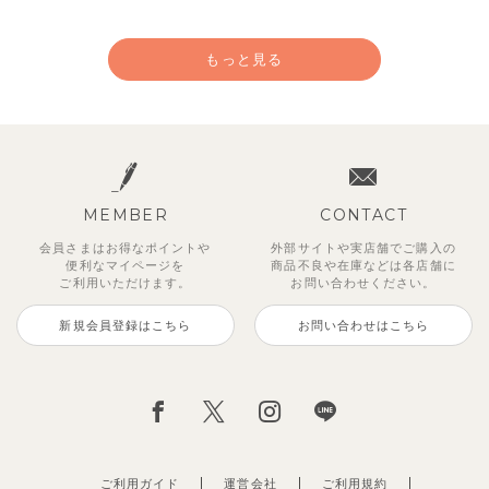
もっと見る
MEMBER
CONTACT
会員さまはお得なポイントや
外部サイトや実店舗でご購入の
便利な
マイページを
商品不良や
在庫などは各店舗に
ご利用いただけます。
お問い合わせください。
新規会員登録はこちら
お問い合わせはこちら
レイ7分丈レギンス
【SOFT＆】べべ7分丈レギンス
【セットアップ】グリーニトップ
ストライプジャガード7分丈セッ
トゥーユークーリング8分丈ワイ
サンライズセーラーワンピース
クロディフラワーワンピース
ブルーベリー半袖フリルワンピー
ス＆パンツ
トアップ
ドパンツ
ス
495
770
2,970
2,970
円
円
（税込）
（税込）
円
円
（税込）
（税込）
3,960
2,970
990
3,850
円
円
（税込）
（税込）
円
（税込）
円
（税込）
ご利用ガイド
運営会社
ご利用規約