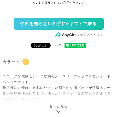
住所を知らない相手にeギフトで贈る
のeギフトとは？
シェア
カラー：
ユニークな太陽モチーフ総柄のノースリーブトップスとショート
パンツのセット。
吸湿性にも優れ、素肌にやさしい滑らかな肌ざわりが特徴のレー
ヨン生地を使用しており、ゆったりフィットなのでお子さまに着
せやすいデザインです。
ご自宅用としてはもちろん、出産祝いやベビー服のギフトとして
もっと見る
も喜ばれるセットアイテムです。