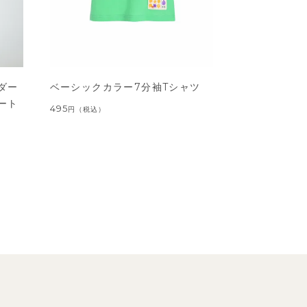
ダー
ベーシックカラー7分袖Tシャツ
ート
495
円
（税込）