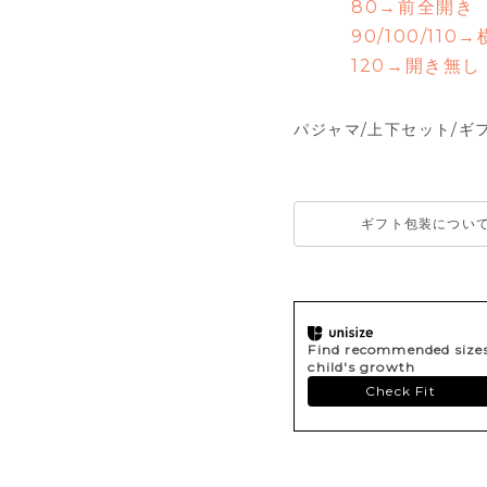
80→前全開き
90/100/110→
120→開き無し
パジャマ/上下セット/ギ
ギフト包装につい
Find recommended sizes 
child's growth
Check Fit