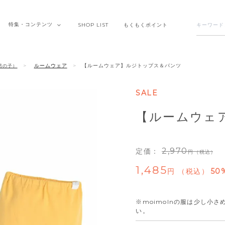
特集・
コンテンツ
SHOP
LIST
もくもく
ポイント
ルームウェア
【ルームウェア】ルジトップス＆パンツ
男の子）
SALE
【ルームウェ
2,970
定価：
（税込）
1,485
税込
50
※moimolnの服は少し小
い。