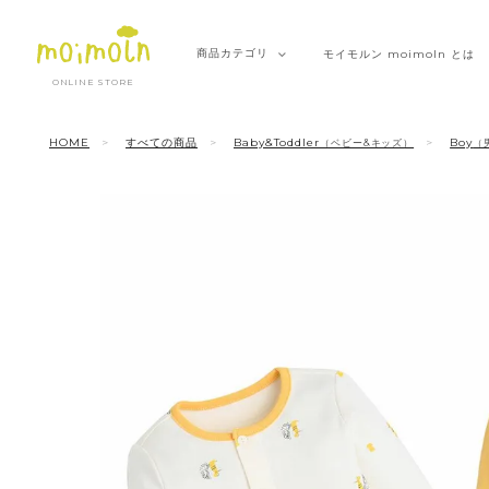
商品
カテゴリ
モイモルン
moimoln とは
ONLINE STORE
HOME
すべての商品
Baby&Toddler
Boy
（ベビー&キッズ）
（