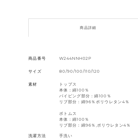
商品
詳細
商品番号
W244NNH02P
サイズ
80/90/100/110/120
素材
トップス
本体：綿100％
パイピング部分：綿100％
リブ部分：綿96％ポリウレタン4％
ボトムス
本体：綿100％
リブ部分：綿96％,ポリウレタン4％
洗濯方法
手洗い