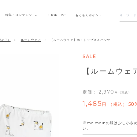
特集・
コンテンツ
SHOP
LIST
もくもく
ポイント
ルームウェア
【ルームウェア】ホミトップス＆パンツ
男の子）
SALE
【ルームウェ
2,970
定価：
（税込）
1,485
税込
50
※moimolnの服は少し小
い。