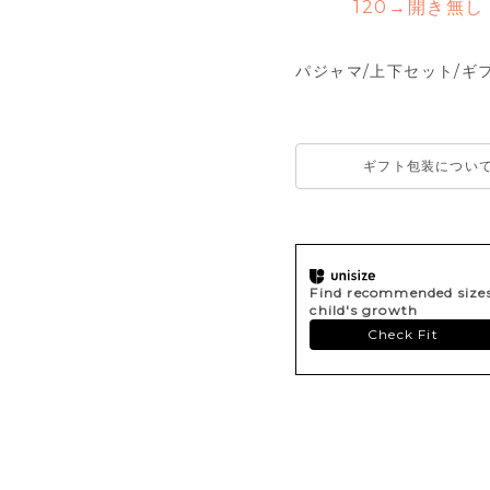
120→開き無し
パジャマ/上下セット/ギ
ギフト包装につい
Find recommended sizes 
child's growth
Check Fit