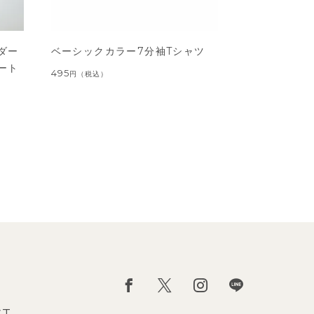
ダー
ベーシックカラー7分袖Tシャツ
ート
495
円
（税込）