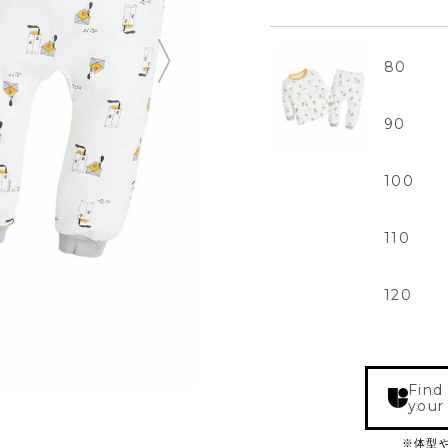
80
90
100
110
120
Find
your