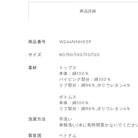
商品
詳細
商品番号
W244NNH03P
サイズ
80/90/100/110/120
素材
トップス
本体：綿100％
パイピング部分：綿100％
リブ部分：綿96％,ポリウレタン4％
ボトムス
本体：綿100％
リブ部分：綿96％,ポリウレタン4％
洗濯方法
手洗い
単独洗い/水に長時間置かないでください
製造国
ベトナム