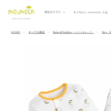
商品
カテゴリ
モイモルン
moimoln とは
ONLINE STORE
HOME
すべての商品
Baby&Toddler
Boy
（ベビー&キッズ）
（