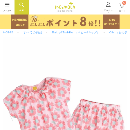
0
アカウン
検索
メニュー
カート
ONLINE STORE
ト
HOME
すべての商品
Baby&Toddler
Girl
（ベビー&キッズ）
（女の子