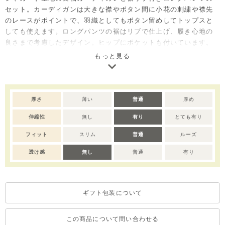
セット。カーディガンは大きな襟やボタン間に小花の刺繍や襟先
のレースがポイントで、羽織としてもボタン留めしてトップスと
しても使えます。ロングパンツの裾はリブで仕上げ、履き心地の
良さまで考慮したデザイン。ヒップにポケットも付いています。
カバーオール(M253ROB03P)と兄妹ルックもおすすめです。
もっと見る
厚さ
薄い
普通
厚め
伸縮性
無し
有り
とても有り
フィット
スリム
普通
ルーズ
透け感
無し
普通
有り
ギフト包装について
この商品について問い合わせる