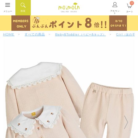
0
アカウン
検索
メニュー
カート
ONLINE STORE
ト
HOME
すべての商品
Baby&Toddler
Girl
（ベビー&キッズ）
（女の子