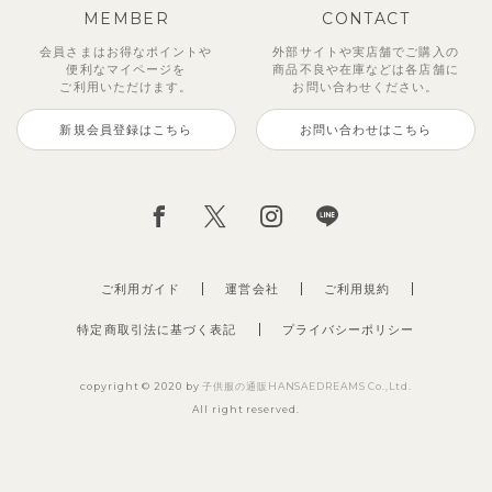
MEMBER
CONTACT
会員さまはお得なポイントや
外部サイトや実店舗でご購入の
便利な
マイページを
商品不良や
在庫などは各店舗に
ご利用いただけます。
お問い合わせください。
新規会員登録はこちら
お問い合わせはこちら
ジオアンバランスワンピース
マッキン半袖シャツ
【セットアップ】トイ総柄トップ
トゥーユーノースリーブ
【セットアップ】ルミスフリルポ
サンライズセーラーワンピース
【SOFT＆】カラーボーダートッ
【2点セット】ミエルカーディガ
ス＆パンツ
イントトップス＆パンツ
プス
ン＆ワンピース
2,970
3,465
495
2,970
円
（税込）
円
円
（税込）
（税込）
円
（税込）
2,475
1,980
990
3,960
円
（税込）
円
円
（税込）
円
（税込）
（税込）
ご利用ガイド
運営会社
ご利用規約
特定商取引法に基づく表記
プライバシーポリシー
copyright © 2020 by
子供服の通販HANSAEDREAMS Co.,Ltd.
All right reserved.