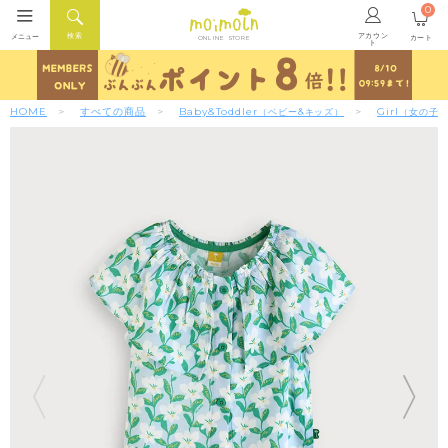
0
アカウン
検索
メニュー
カート
ONLINE STORE
ト
HOME
すべての商品
Baby&Toddler
Girl
（ベビー&キッズ）
（女の子