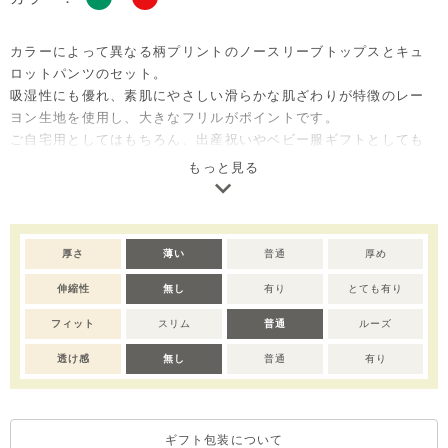
カラーによって異なる柄プリントのノースリーブトップスとキュ
ロットパンツのセット。
吸湿性にも優れ、素肌にやさしい滑らかな肌ざわりが特徴のレー
ヨン生地を使用し、大きなフリルがポイントです。
ご自宅用としてはもちろん、出産祝いやベビー服ギフトとしても
喜ばれるセットアイテムです。
もっと見る
※サイズによってボタン数が異なります。
※撮影･モニター環境等により実際の商品の色味と異なって見える
場合がございます。
厚さ
薄い
普通
厚め
※濃色部分は、摩擦や汗・雨などにより、他の衣類や下着、バッ
伸縮性
無し
有り
とても有り
グ等に色移りする場合がございます。淡色のものとの組み合わせ
や着用の際は、十分ご注意ください。
フィット
スリム
普通
ルーズ
※色移りを防ぐため、手洗い後はタオルで軽く水気を取り、形を
整えてください。
透け感
無し
普通
有り
ギフト包装について