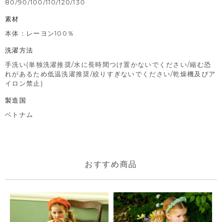
80/90/100/110/120/130
素材
本体：レーヨン100％
洗濯方法
手洗い(単独洗濯推奨/水に長時間つけ置かないでください/縮む恐
れがあるため低温洗濯推奨/絞りすぎないでください/乾燥機及びア
イロン禁止)
製造国
ベトナム
おすすめ商品