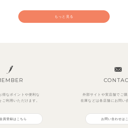
もっと見る
MEMBER
CONTA
お得なポイントや
便利な
外部サイトや実店舗でご購
を
ご利用いただけます。
在庫などは各店舗に
お問い
汗速乾】【セットアップ】リ
ットアップ】鹿の子半袖ポロ
ベリー＆フラワーフリル半袖
【セットアップ】サマードロ
カラー幾何学柄半袖トップス
ツ＆パンツ
ピース
ショルダートップス&ショー
会員登録はこちら
お問い合わせは
ンツ
ンツ
00
2,750