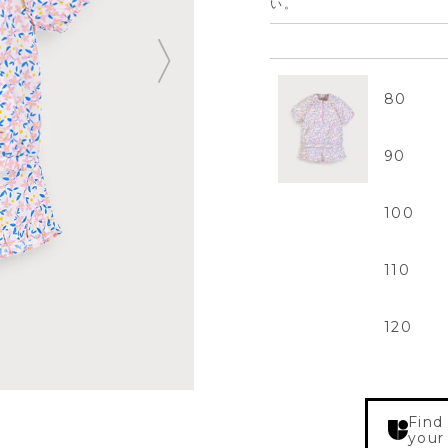
い。
80
90
100
110
120
Find
your