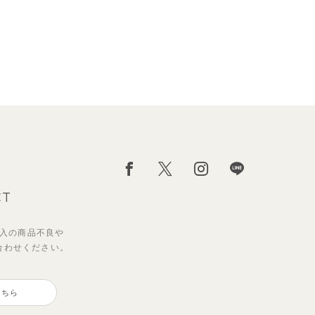
CT
入の
商品不良や
合わせください。
ワン
ップ
【セットアップ】ギンガムセーラ
【セットアップ】クロコ＆ボート
トパ
ーカラー半袖トップス＆ハーフパ
ボーダー柄フレンチスリーブTシ
こちら
ンツ
ャツ＆パン