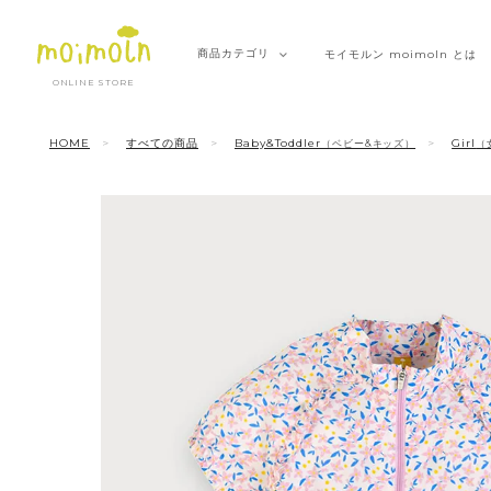
商品
カテゴリ
モイモルン
moimoln とは
ONLINE STORE
HOME
すべての商品
Baby&Toddler
Girl
（ベビー&キッズ）
（