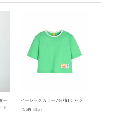
ダー
ベーシックカラー7分袖Tシャツ
ート
495
円
（税込）