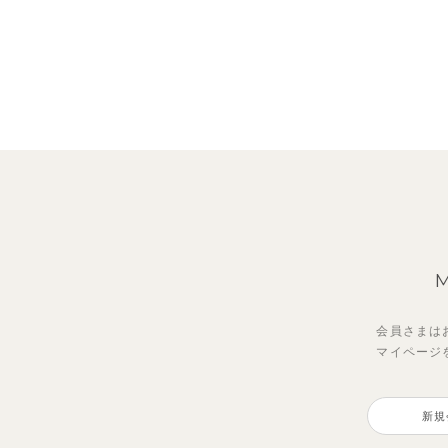
会員さまは
マイページ
【セットアップ】サンシャイン＆
【セットアップ】レトロダイヤモ
【吸
【セ
ボート半袖トップス&パンツ
スリン半袖トップス＆ショートパ
ボン
シャ
新規
ンツ
&パ
2,750
3,3