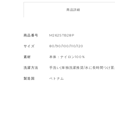
商品
詳細
商品番号
M262STB28P
サイズ
80/90/100/110/120
素材
本体：ナイロン100％
洗濯方法
手洗い(単独洗濯推奨/水に長時間つけ置
製造国
ベトナム