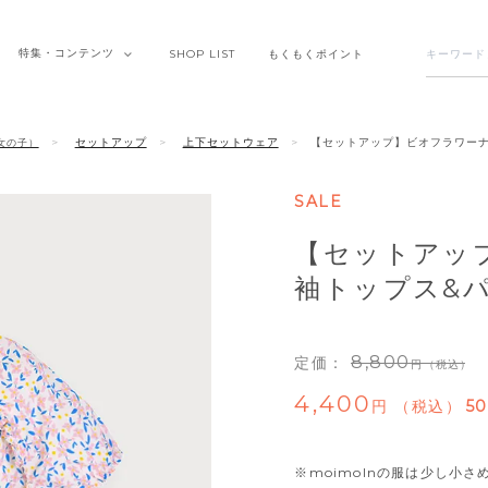
特集・
コンテンツ
SHOP
LIST
もくもく
ポイント
セットアップ
上下セットウェア
【セットアップ】ビオフラワー
女の子）
SALE
【セットアッ
袖トップス&
8,800
定価：
（税込）
4,400
税込
50
※moimolnの服は少し小