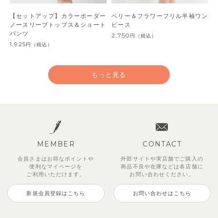
【セットアップ】カラーボーダー
ベリー＆フラワーフリル半袖ワン
ノースリーブトップス＆ショート
ピース
パンツ
2,750
円
（税込）
1,925
円
（税込）
もっと見る
MEMBER
CONTACT
会員さまはお得なポイントや
外部サイトや実店舗でご購入の
便利な
マイページを
商品不良や
在庫などは各店舗に
ご利用いただけます。
お問い合わせください。
新規会員登録はこちら
お問い合わせはこちら
【セットアップ】鹿の子半袖ポロ
【吸汗速乾】【セットアップ】リ
ベーシックカラー7分袖Tシャツ
【セットアップ】クロコ＆ボート
【セットアップ】レトロダイヤモ
【セットアップ】ギンガムセーラ
【セットアップ】サマードロップ
【セットアップ】サンシャイン＆