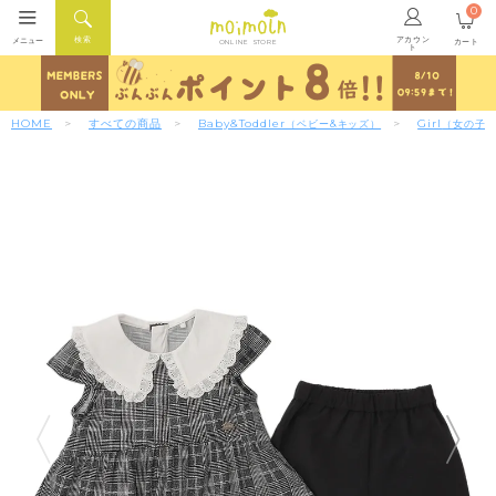
0
アカウン
検索
メニュー
カート
ONLINE STORE
ト
HOME
すべての商品
Baby&Toddler
Girl
（ベビー&キッズ）
（女の子