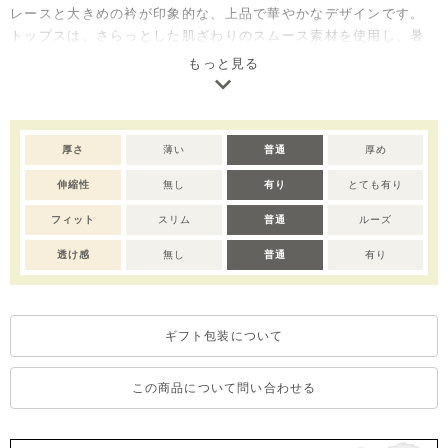
レースと大きめの衿が印象的な、上品で華やかなデザインです。
トップスは、さらっとした肌ざわりのスムース素材を使用し、暑
い季節も快適な着心地、クラシックなグレンチェックを軽やかに
もっと見る
楽しめます。
ボトムスには、帝人の機能素材「ソロテックス」を使用したサッ
カー生地を採用。やわらかな伸び感と吸汗速乾性で動きやすく快
適に過ごせ、黒×ゴールドの背タグやロゴプレートなど、細部まで
厚さ
薄い
普通
厚め
高級感のある仕上がりに。
伸縮性
無し
有り
とても有り
お出かけやおめかしシーンにもおすすめです。同シリーズ
（M262STB80P）とのリンクコーデもお楽しみいただけます。
フィット
スリム
普通
ルーズ
ご家庭でお洗濯できるイージーケア仕様でデイリー使いにも安
心、ご自宅用としてはもちろん出産祝いやベビー服ギフトとして
透け感
無し
普通
有り
も喜ばれるセットアイテムです。
※デリケートな素材を使用しているため、乾燥機のご使用はお控
ギフト包装について
えいただくことをおすすめします。
※撮影･モニター環境等により実際の商品の色味と異なって見える
場合がございます。
この商品について問い合わせる
※濃色部分は、摩擦や汗・雨などにより、他の衣類や下着、バッ
グ等に色移りする場合がございます。淡色のものとの組み合わせ