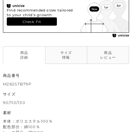
や着用の際は、十分ご注意ください。
※色移りを防ぐため、手洗い後はタオルで軽く水気を取り、形を
Find recommended sizes tailored
整えてください。
to your child's growth
Check Fit
商品
サイズ
商品
詳細
情報
レビュー
商品番号
M262STB79P
サイズ
90/110/130
素材
本体：ポリエステル100％
配色部分：綿100％