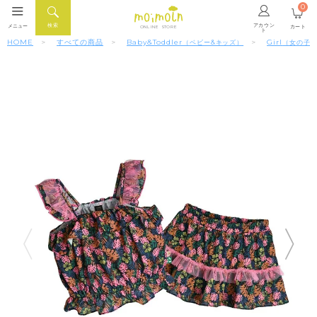
0
アカウン
検索
メニュー
カート
ONLINE STORE
ト
HOME
すべての商品
Baby&Toddler
Girl
（ベビー&キッズ）
（女の子