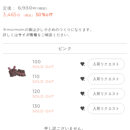
6,930
定価：
（税込）
3,465
50%off
税込
※moimolnの服は少し小さめのつくりになります。
詳しくは
サイズ情報
をご確認ください。
ピンク
100
入荷リクエスト
SOLD OUT
110
入荷リクエスト
SOLD OUT
120
入荷リクエスト
SOLD OUT
130
入荷リクエスト
SOLD OUT
申し訳ございません。