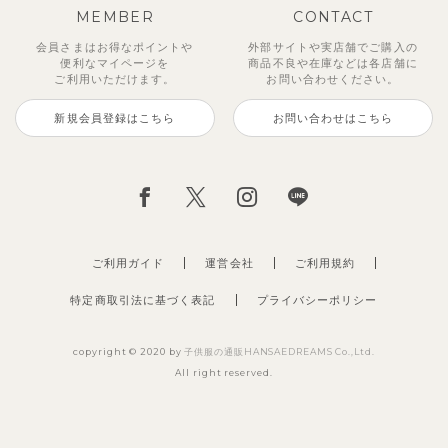
MEMBER
CONTACT
会員さまはお得なポイントや
外部サイトや実店舗でご購入の
便利な
マイページを
商品不良や
在庫などは各店舗に
ご利用いただけます。
お問い合わせください。
新規会員登録はこちら
お問い合わせはこちら
【セットアップ】ベリー起毛長袖
【セットアップ】ロミトップス＆
【セットアップ】ジェリーナイロ
【セットアップ】スウィートビレ
【セットアップ】ハートスクエア
【セットアップ】セナトップス＆
【セットアップ】ノーティッド
【セットアップ】シエラノースリ
トップス＆パンツ
パンツ
ントップス＆パンツ
ッジトップス＆パンツ
トップス＆パンツ
パンツ
クリームバニートップス＆パンツ
ーブトップス＆パンツ
5,280
3,300
3,300
3,465
3,465
4,400
2,695
2,200
円
円
円
円
（税込）
（税込）
（税込）
（税込）
円
円
円
円
（税込）
（税込）
（税込）
（税込）
ご利用ガイド
運営会社
ご利用規約
特定商取引法に基づく表記
プライバシーポリシー
copyright © 2020 by
子供服の通販HANSAEDREAMS Co.,Ltd.
All right reserved.