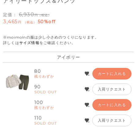
アイリートップス＆パンツ
6,930
定価：
（税込）
3,465
50%off
税込
※moimolnの服は少し小さめのつくりになります。
詳しくは
サイズ情報
をご確認ください。
アイボリー
80
カートに入れる
残りわずか
90
入荷リクエスト
SOLD OUT
100
カートに入れる
残りわずか
110
入荷リクエスト
SOLD OUT