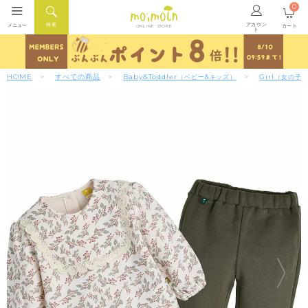
0
アカウン
検索
メニュー
カート
ONLINE STORE
ト
HOME
すべての商品
Baby&Toddler
Girl
（ベビー&キッズ）
（女の子