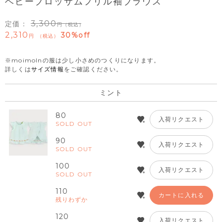
ベビーブロッサムフリル袖ブラウス
3,300
定価：
（税込）
2,310
30%off
税込
※moimolnの服は少し小さめのつくりになります。
詳しくは
サイズ情報
をご確認ください。
ミント
80
入荷リクエスト
SOLD OUT
90
入荷リクエスト
SOLD OUT
100
入荷リクエスト
SOLD OUT
110
カートに入れる
残りわずか
120
入荷リクエスト