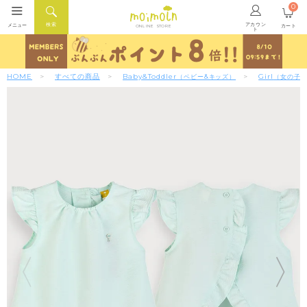
0
アカウン
検索
メニュー
カート
ONLINE STORE
ト
HOME
すべての商品
Baby&Toddler
Girl
（ベビー&キッズ）
（女の子