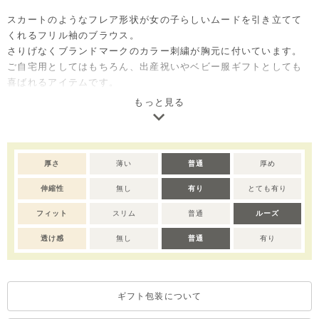
スカートのようなフレア形状が女の子らしいムードを引き立てて
くれるフリル袖のブラウス。
さりげなくブランドマークのカラー刺繍が胸元に付いています。
ご自宅用としてはもちろん、出産祝いやベビー服ギフトとしても
喜ばれるアイテムです。
もっと見る
※背中部分に脱着のためのボタンが付いています。
※デリケートな素材を使用しているため、乾燥機/アイロンのご使
用はお控えいただくことをおすすめします。
※撮影･モニター環境等により実際の商品の色味と異なって見える
厚さ
薄い
普通
厚め
場合がございます。
伸縮性
無し
有り
とても有り
※濃色部分は、摩擦や汗・雨などにより、他の衣類や下着、バッ
グ等に色移りする場合がございます。淡色のものとの組み合わせ
フィット
スリム
普通
ルーズ
や着用の際は、十分ご注意ください。
※色移りを防ぐため、手洗い後はタオルで軽く水気を取り、形を
透け感
無し
普通
有り
整えてください。
ギフト包装について