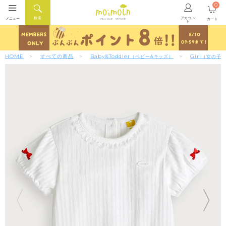
0
アカウン
検索
メニュー
カート
ONLINE STORE
ト
HOME
すべての商品
Baby&Toddler
Girl
（ベビー&キッズ）
（女の子