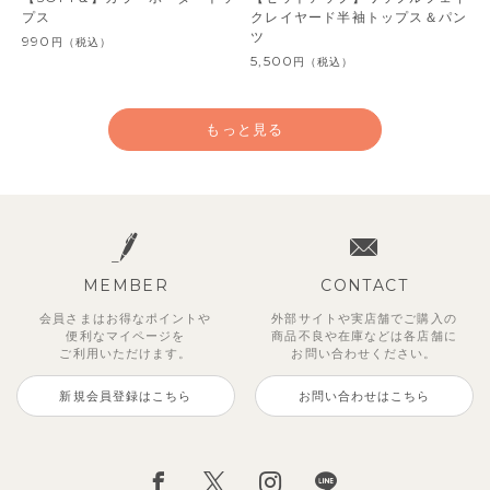
プス
クレイヤード半袖トップス＆パン
ツ
990
円
（税込）
5,500
円
（税込）
もっと見る
MEMBER
CONTACT
会員さまはお得なポイントや
外部サイトや実店舗でご購入の
便利な
マイページを
商品不良や
在庫などは各店舗に
ご利用いただけます。
お問い合わせください。
新規会員登録はこちら
お問い合わせはこちら
レイ7分丈レギンス
【SOFT＆】べべ7分丈レギンス
【セットアップ】グリーニトップ
ストライプジャガード7分丈セッ
トゥーユークーリング8分丈ワイ
サンライズセーラーワンピース
クロディフラワーワンピース
ブルーベリー半袖フリルワンピー
ス＆パンツ
トアップ
ドパンツ
ス
495
770
2,970
2,970
円
円
（税込）
（税込）
円
円
（税込）
（税込）
3,960
2,970
990
3,850
円
円
（税込）
（税込）
円
（税込）
円
（税込）