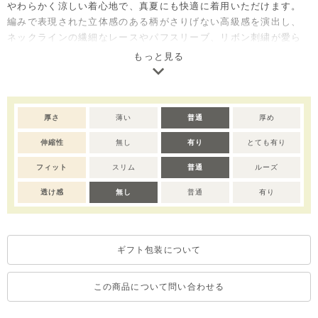
やわらかく涼しい着心地で、真夏にも快適に着用いただけます。
編みで表現された立体感のある柄がさりげない高級感を演出し、
ネックラインの繊細なレースやパフスリーブ、リボン刺繍が愛ら
しいアクセントに。
もっと見る
程よいレギュラーフィットで、スカートにもパンツにも合わせや
すく、コーディネートにフェミニンな印象をプラスしてくれる一
枚です。
ご自宅用としてはもちろん、出産祝いやベビー服ギフトとしても
厚さ
薄い
普通
厚め
喜ばれるアイテムです。
伸縮性
無し
有り
とても有り
※サイズによってボタン数が異なります。※撮影･モニター環境等
フィット
スリム
普通
ルーズ
により実際の商品の色味と異なって見える場合がございます。
透け感
無し
普通
有り
ギフト包装について
この商品について問い合わせる