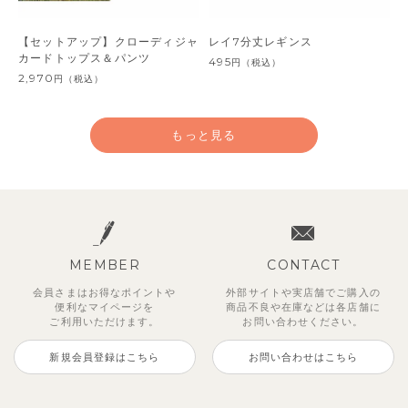
【セットアップ】クローディジャ
レイ7分丈レギンス
カードトップス＆パンツ
495
円
（税込）
2,970
円
（税込）
もっと見る
MEMBER
CONTACT
会員さまはお得なポイントや
外部サイトや実店舗でご購入の
便利な
マイページを
商品不良や
在庫などは各店舗に
ご利用いただけます。
お問い合わせください。
新規会員登録はこちら
お問い合わせはこちら
ジオアンバランスワンピース
マッキン半袖シャツ
【セットアップ】トイ総柄トップ
トゥーユーノースリーブ
【セットアップ】ルミスフリルポ
サンライズセーラーワンピース
【SOFT＆】カラーボーダートッ
【2点セット】ミエルカーディガ