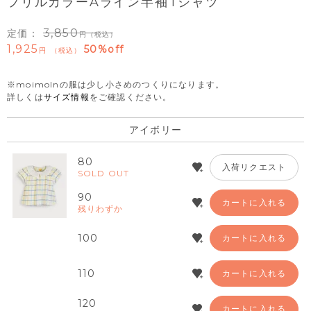
フリルカラーAライン半袖Tシャツ
3,850
定価：
（税込）
1,925
50%off
税込
※moimolnの服は少し小さめのつくりになります。
詳しくは
サイズ情報
をご確認ください。
アイボリー
80
入荷リクエスト
SOLD OUT
90
カートに入れる
残りわずか
100
カートに入れる
110
カートに入れる
120
カートに入れる