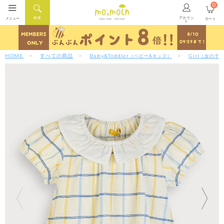
0
アカウン
検索
メニュー
カート
ONLINE STORE
ト
HOME
すべての商品
Baby&Toddler
Girl
（ベビー&キッズ）
（女の子