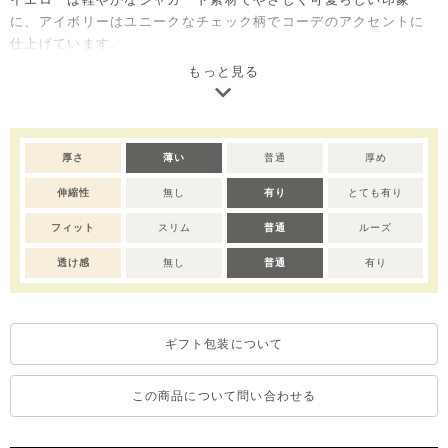
に、アイボリーはユニークなチェック柄でコーデのアクセントに
仕上げています。
デイリーに取り入れやすく気分に合わせて選べる一枚で、ご自宅
もっと見る
用としてはもちろん、出産祝いやベビー服ギフトとしても喜ばれ
るアイテムです。
※撮影･モニター環境等により実際の商品の色味と異なって見える
厚さ
薄い
普通
厚め
場合がございます。
伸縮性
無し
有り
とても有り
フィット
スリム
普通
ルーズ
透け感
無し
普通
有り
ギフト包装について
この商品について問い合わせる