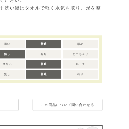
ください。
手洗い後はタオルで軽く水気を取り、形を整
薄い
普通
厚め
無し
有り
とても有り
スリム
普通
ルーズ
無し
普通
有り
て
この商品について問い合わせる