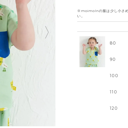
※moimolnの服は少し小
い。
80
90
100
110
120