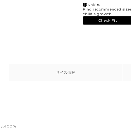
Find recommended sizes 
child's growth
Check Fit
サイズ
情報
ル100％