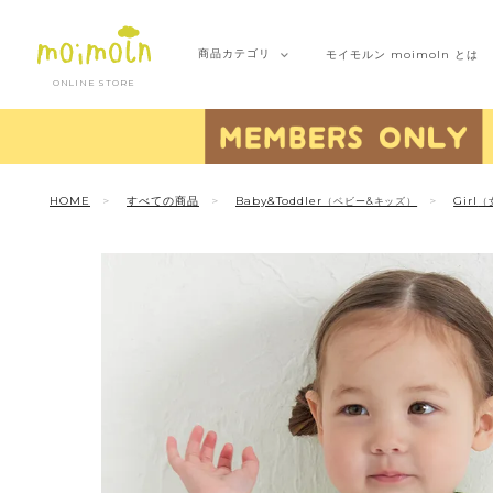
商品
カテゴリ
モイモルン
moimoln とは
ONLINE STORE
HOME
すべての商品
Baby&Toddler
Girl
（ベビー&キッズ）
（