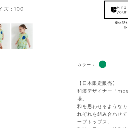
Find
イズ：100
your
カラー：
【日本限定販売】
和装デザイナー「moem
場。
和を思わせるようなカ
れぞれを組み合わせて
ーブトップス。