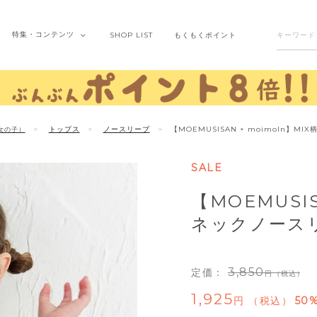
特集・
コンテンツ
SHOP
LIST
もくもく
ポイント
トップス
ノースリーブ
【MOEMUSISAN × moimoln】M
女の子）
SALE
【MOEMUSIS
ネックノース
3,850
定価：
（税込）
1,925
税込
50%