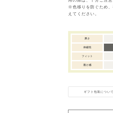
用の際は、十分ご注意
※色移りを防ぐため、
えてください。
厚さ
伸縮性
フィット
透け感
ギフト包装につい