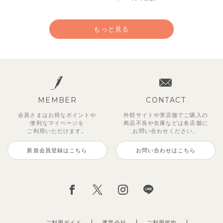
もっと見る
MEMBER
CONTACT
会員さまはお得なポイントや
外部サイトや実店舗でご購入の
便利な
マイページを
商品不良や
在庫などは各店舗に
ご利用いただけます。
お問い合わせください。
新規会員登録はこちら
お問い合わせはこちら
【セットアップ】サンシャイン＆
【セットアップ】カラーボーダー
【セットアップ】レトロダイヤモ
【セットアップ】鹿の子半袖ポロ
【セットアップ】クロコ＆ボート
【セットアップ】サマードロップ
ベリー＆フラワーフリル半袖ワン
【セットアップ】ギンガムセーラ
ボート半袖トップス&パンツ
ノースリーブトップス＆ショート
スリン半袖トップス＆ショートパ
シャツ＆パンツ
ボーダー柄フレンチスリーブTシ
ショルダートップス&ショートパ
ピース
ーカラー半袖トップス＆ハーフパ
パンツ
ンツ
ャツ＆パン
ンツ
ンツ
2,750
3,300
2,750
円
円
（税込）
（税込）
円
（税込）
1,925
4,620
2,200
2,695
2,750
円
円
（税込）
（税込）
円
円
円
（税込）
（税込）
（税込）
ご利用ガイド
運営会社
ご利用規約