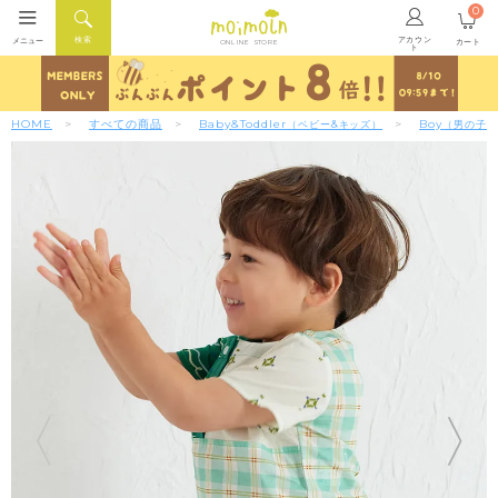
0
アカウン
検索
メニュー
カート
ONLINE STORE
ト
HOME
すべての商品
Baby&Toddler
Boy
（ベビー&キッズ）
（男の子）