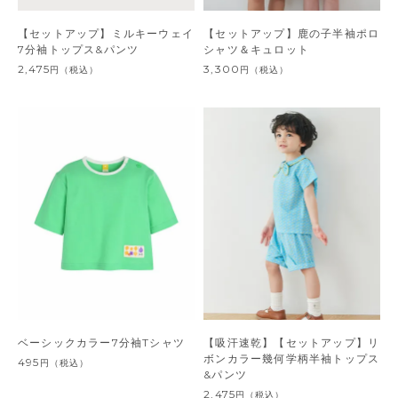
【セットアップ】ミルキーウェイ
【セットアップ】鹿の子半袖ポロ
7分袖トップス&パンツ
シャツ＆キュロット
2,475
3,300
円
（税込）
円
（税込）
ベーシックカラー7分袖Tシャツ
【吸汗速乾】【セットアップ】リ
ボンカラー幾何学柄半袖トップス
495
円
（税込）
&パンツ
2,475
円
（税込）