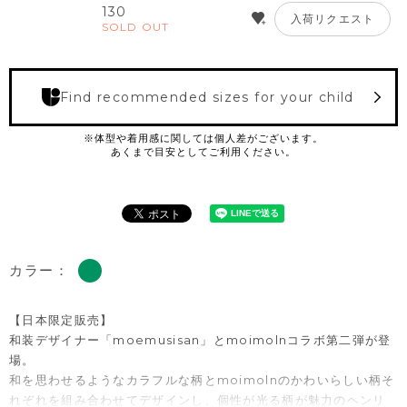
130
入荷リクエスト
SOLD OUT
Find recommended sizes for your child
カラー：
【日本限定販売】
和装デザイナー「moemusisan」とmoimolnコラボ第二弾が登
場。
和を思わせるようなカラフルな柄とmoimolnのかわいらしい柄そ
れぞれを組み合わせてデザインし、個性が光る柄が魅力のヘンリ