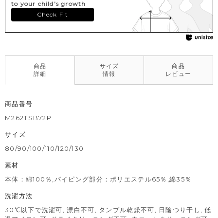
わたる。さらに着物だけでなく、カスタムメイドのコスチューム
to your child's growth
も数多く手掛けている。
Check Fit
※同じ商品でも使用した生地の場所によって柄が異なります。世
界に一着の商品をお楽しみください。
※撮影･モニター環境等により実際の商品の色味と異なって見える
商品
サイズ
商品
場合がございます。
詳細
情報
レビュー
※濃色部分は、摩擦や汗・雨などにより、他の衣類や下着、バッ
グ等に色移りする場合がございます。淡色のものとの組み合わせ
や着用の際は、十分ご注意ください。
商品番号
※色移りを防ぐため、手洗い後はタオルで軽く水気を取り、形を
M262TSB72P
整えてください。
サイズ
80/90/100/110/120/130
素材
本体：綿100％,パイピング部分：ポリエステル65％,綿35％
洗濯方法
30℃以下で洗濯可, 漂白不可, タンブル乾燥不可, 日陰つり干し, 低