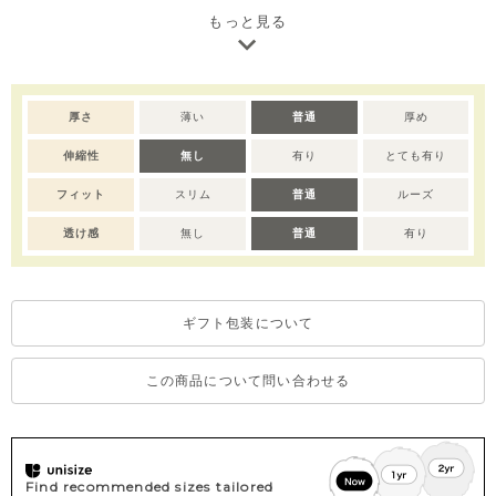
ネックトップス。
もっと見る
和装を思わせる特徴的な裾ラインと、3つの柄をクレイジーパター
ンで組み合わせる手法はmoemusisanならでは。
同素材のショートパンツ（M262PTB73P）と組み合わせてセット
アップでコーディネートがおすすめです。
厚さ
薄い
普通
厚め
【サイズについて】こちらの商品のサイズ感は日本の平均的なサ
伸縮性
無し
有り
とても有り
イズ目安に沿って製造されております。通常のmoimolnアイテム
とはサイズ感が異なりますので、サイズ表をお確かめの上でご検
フィット
スリム
普通
ルーズ
討お願いいたします。
透け感
無し
普通
有り
【moemusisan/モエムシサン】
京都に育ち、幼少期より母の影響で和裁に興味を持つ。高校時
代、実家にあった着物と刺繍に感銘を受けデザイナーを志す。趣
ギフト包装について
味で制作していた自身の子供のための浴衣や洋服をSNSに載せた
ところ、口コミが広がりオーダーが殺到。2016年、
moemusisanを立ち上げる。「温故知新」をモットーに、古典と
この商品について問い合わせる
モダン、和と洋、色と柄、異素材、を柔軟な発想で融合させ、新
たな和装スタイルを提案している。そのデザイン性の高さから、
俳優やアーティストなど国内外問わず著名人からの支持も厚い。
また個人の活動はモデル・スタイリスト・デザイナーなど多岐に
Find recommended sizes tailored