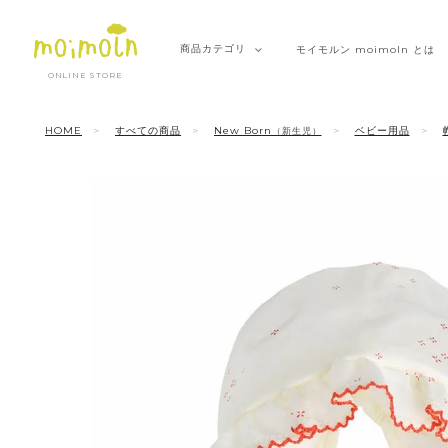
商品
カテゴリ
モイモルン
moimoln とは
ONLINE STORE
HOME
すべての商品
New Born
ベビー用品
（新生児）