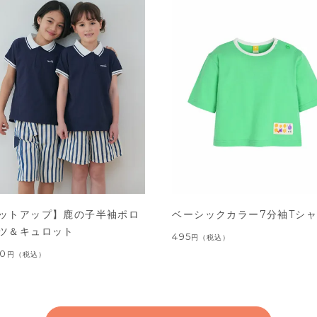
ットアップ】鹿の子半袖ポロ
ベーシックカラー7分袖Tシ
ツ＆キュロット
495
円
（税込）
00
円
（税込）