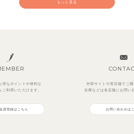
もっと見る
MEMBER
CONTA
お得なポイントや
便利な
外部サイトや実店舗でご購
を
ご利用いただけます。
在庫などは各店舗に
お問い
ットアップ】クロコ＆ボート
ー＆フラワーフリル半袖ワン
【セットアップ】カラーボー
【セットアップ】鹿の子半袖
ダー柄フレンチスリーブTシ
ス
ノースリーブトップス＆ショ
シャツ＆パンツ
会員登録はこちら
お問い合わせは
＆パン
パンツ
0
3,300
円
（税込）
円
（税込）
0
1,925
円
（税込）
円
（税込）