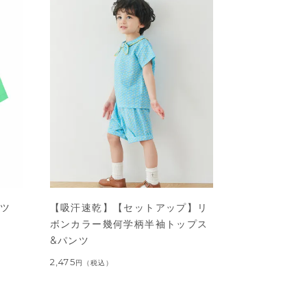
ャツ
【吸汗速乾】【セットアップ】リ
ボンカラー幾何学柄半袖トップス
&パンツ
2,475
円
（税込）