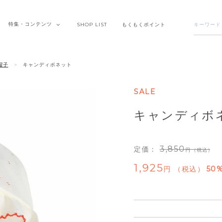
特集・
コンテンツ
SHOP
LIST
もくもく
ポイント
帽子
キャンディボネット
SALE
キャンディボ
3,850
定価：
（税込）
1,925
税込
50%