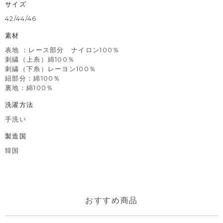
サイズ
42/44/46
素材
表地 ：レース部分 ナイロン100％
刺繍（上糸）綿100％
刺繍（下糸）レーヨン100％
紐部分：綿100％
裏地：綿100％
洗濯方法
手洗い
製造国
韓国
おすすめ商品