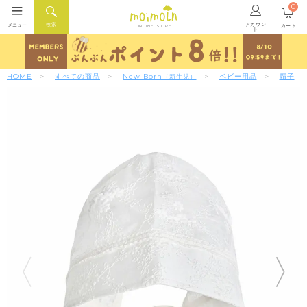
0
アカウン
検索
メニュー
カート
ONLINE STORE
ト
HOME
すべての商品
New Born
ベビー用品
帽子
（新生児）