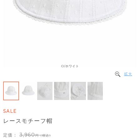
O/ホワイト
拡大
SALE
レースモチーフ帽
3,960
定価：
（税込）