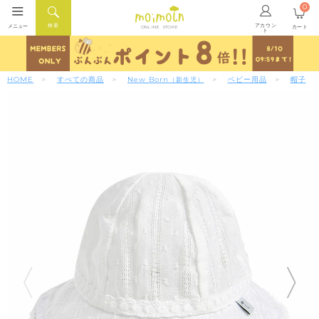
0
アカウン
検索
メニュー
カート
ONLINE STORE
ト
HOME
すべての商品
New Born
ベビー用品
帽子
（新生児）