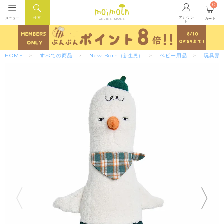
0
アカウン
検索
メニュー
カート
ONLINE STORE
ト
HOME
すべての商品
New Born
ベビー用品
玩具類
（新生児）