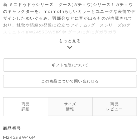
新 ミニドゥドゥシリーズ - グース(ガチョウ)シリーズ！ガチョウ
のキャラクターを、moimolnらしいカラーとユニークな表情でデ
ザインしたぬいぐるみ。羽部分などに音が出るものが内蔵されて
おり、触覚や情緒の発達に役立つアイテム♪グースシリーズのグー
スミニトイ)(W2453BW51P)や グースにぎにぎガラガラ
(W2453BW54P)とセット使いがおすすめです。
もっと見る
ギフト包装について
この商品について問い合わせる
商品
サイズ
商品
詳細
情報
レビュー
商品番号
M2453BW46P