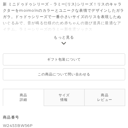
新 ミニドゥドゥシリーズ - ラミー(リス)シリーズ！リスのキャラ
クターをmoimolnのカラーとユニークな表情でデザインしたガラ
ガラ。ドゥドゥシリーズで一番小さいサイズのリスを表現したぬ
いぐるみで、音が鳴る仕様のため赤ちゃんの遊び道具に最適なア
イテム。ラミーシリーズのラミー新生児ソックス
(W2452BW44P),ラミ―ぬいぐるみ(M2453BW50P), ラミー手首
もっと見る
ラトル(W2453BW58P),ラミー迷子防止リュック
(W2453HW77P)とセット使いがおすすめです。
ギフト包装について
この商品について問い合わせる
商品
サイズ
商品
詳細
情報
レビュー
商品番号
W2453BW56P