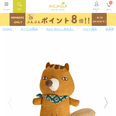
0
アカウン
検索
メニュー
カート
ONLINE STORE
ト
HOME
すべての商品
New Born
ベビー用品
玩具類
（新生児）