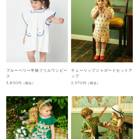
ブルーベリー半袖フリルワンピー
チューリップジャガードセットア
ス
ップ
3,850
2,970
円
（税込）
円
（税込）