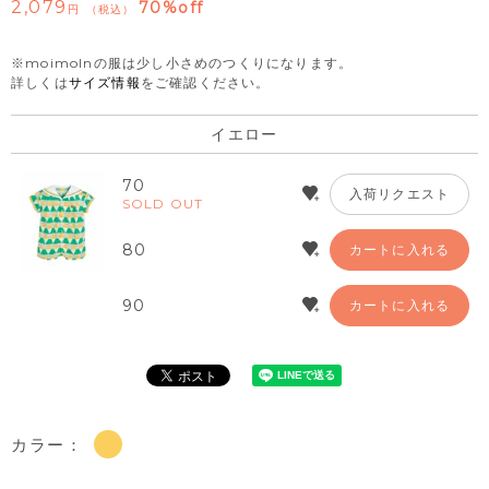
2,079
70%off
税込
※moimolnの服は少し小さめのつくりになります。
詳しくは
サイズ情報
をご確認ください。
イエロー
70
入荷リクエスト
SOLD OUT
80
カートに入れる
90
カートに入れる
カラー：