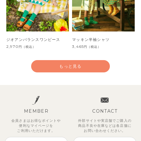
ジオアンバランスワンピース
マッキン半袖シャツ
2,970
3,465
円
（税込）
円
（税込）
もっと見る
MEMBER
CONTACT
会員さまはお得なポイントや
外部サイトや実店舗でご購入の
便利な
マイページを
商品不良や
在庫などは各店舗に
ご利用いただけます。
お問い合わせください。