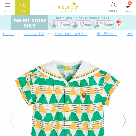
0
アカウン
検索
メニュー
カート
ONLINE STORE
ト
HOME
すべての商品
New Born
新生児ウェア
カバ
（新生児）