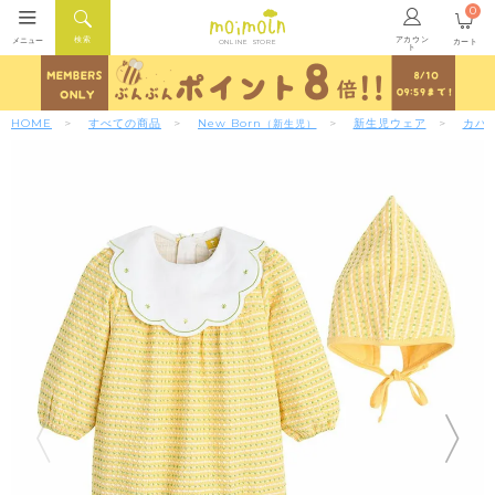
0
アカウン
検索
メニュー
カート
ONLINE STORE
ト
HOME
すべての商品
New Born
新生児ウェア
カバ
（新生児）