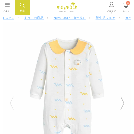
0
アカウン
検索
メニュー
カート
ONLINE STORE
ト
HOME
すべての商品
New Born
新生児ウェア
カバ
（新生児）