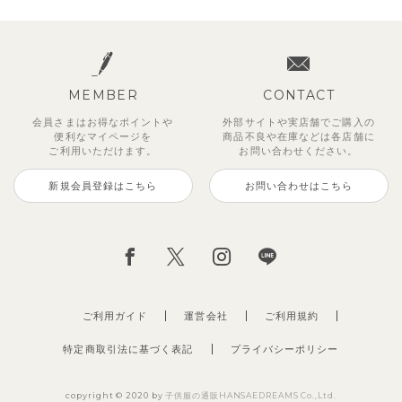
MEMBER
CONTACT
会員さまはお得なポイントや
外部サイトや実店舗でご購入の
便利な
マイページを
商品不良や
在庫などは各店舗に
ご利用いただけます。
お問い合わせください。
新規会員登録はこちら
お問い合わせはこちら
【セットアップ】サンシャイン＆
ベリー＆フラワーフリル半袖ワン
【セットアップ】レトロダイヤモ
【セットアップ】サマードロップ
【吸汗速乾】【セットアップ】リ
【セットアップ】ギンガムセーラ
【セットアップ】鹿の子半袖ポロ
【セットアップ】クロコ＆ボート
ボート半袖トップス&パンツ
ピース
スリン半袖トップス＆ショートパ
ショルダートップス&ショートパ
ボンカラー幾何学柄半袖トップス
ーカラー半袖トップス＆ハーフパ
シャツ＆パンツ
ボーダー柄フレンチスリーブTシ
ンツ
ンツ
&パンツ
ンツ
ャツ＆パン
2,750
2,750
3,300
円
円
（税込）
（税込）
円
（税込）
4,620
2,695
2,475
2,750
2,200
円
円
（税込）
（税込）
円
円
円
（税込）
（税込）
（税込）
ご利用ガイド
運営会社
ご利用規約
特定商取引法に基づく表記
プライバシーポリシー
copyright © 2020 by
子供服の通販HANSAEDREAMS Co.,Ltd.