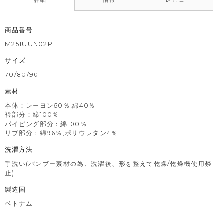
商品番号
M251UUN02P
サイズ
70/80/90
素材
本体：レーヨン60％,綿40％
衿部分：綿100％
パイピング部分：綿100％
リブ部分：綿96％,ポリウレタン4％
洗濯方法
手洗い(バンブー素材の為、洗濯後、形を整えて乾燥/乾燥機使用禁
止)
製造国
ベトナム