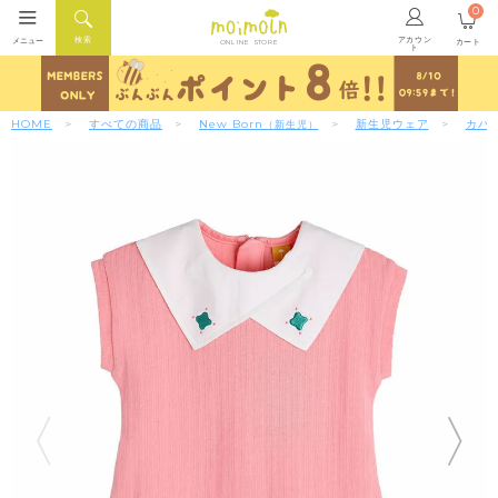
0
アカウン
検索
メニュー
カート
ONLINE STORE
ト
HOME
すべての商品
New Born
新生児ウェア
カバ
（新生児）