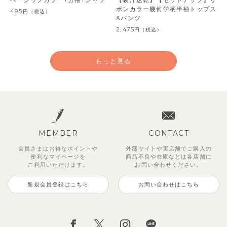
ボンカラー幾何学柄半袖トップス
495
円
（税込）
&パンツ
2,475
円
（税込）
もっと見る
MEMBER
CONTACT
会員さまはお得なポイントや
外部サイトや実店舗でご購入の
便利な
マイページを
商品不良や
在庫などは各店舗に
ご利用いただけます。
お問い合わせください。
新規会員登録はこちら
お問い合わせはこちら
【セットアップ】サンシャイン＆
【セットアップ】カラーボーダー
【セットアップ】レトロダイヤモ
【セットアップ】鹿の子半袖ポロ
【セットアップ】クロコ＆ボート
【セットアップ】サマードロップ
ベリー＆フラワーフリル半袖ワン
【セットアップ】ギンガムセーラ
ボート半袖トップス&パンツ
ノースリーブトップス＆ショート
スリン半袖トップス＆ショートパ
シャツ＆パンツ
ボーダー柄フレンチスリーブTシ
ショルダートップス&ショートパ
ピース
ーカラー半袖トップス＆ハーフパ
パンツ
ンツ
ャツ＆パン
ンツ
ンツ
2,750
3,300
2,750
円
円
（税込）
（税込）
円
（税込）