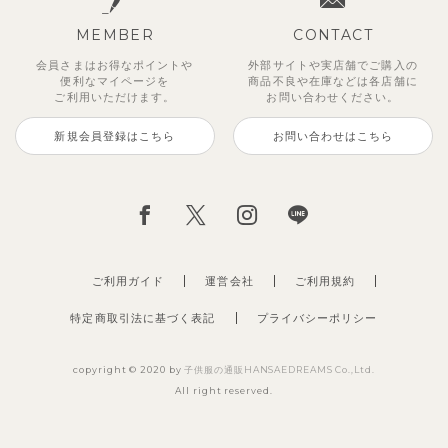
MEMBER
CONTACT
会員さまはお得なポイントや
外部サイトや実店舗でご購入の
便利な
マイページを
商品不良や
在庫などは各店舗に
ご利用いただけます。
お問い合わせください。
新規会員登録はこちら
お問い合わせはこちら
【セットアップ】サンシャイン＆
【セットアップ】カラーボーダー
【セットアップ】レトロダイヤモ
【セットアップ】鹿の子半袖ポロ
【セットアップ】クロコ＆ボート
【セットアップ】サマードロップ
ベリー＆フラワーフリル半袖ワン
【セットアップ】ギンガムセーラ
ボート半袖トップス&パンツ
ノースリーブトップス＆ショート
スリン半袖トップス＆ショートパ
シャツ＆パンツ
ボーダー柄フレンチスリーブTシ
ショルダートップス&ショートパ
ピース
ーカラー半袖トップス＆ハーフパ
パンツ
ンツ
ャツ＆パン
ンツ
ンツ
2,750
3,300
2,750
円
円
（税込）
（税込）
円
（税込）
1,925
4,620
2,200
2,695
2,750
円
円
（税込）
（税込）
円
円
円
（税込）
（税込）
（税込）
ご利用ガイド
運営会社
ご利用規約
特定商取引法に基づく表記
プライバシーポリシー
copyright © 2020 by
子供服の通販HANSAEDREAMS Co.,Ltd.
All right reserved.