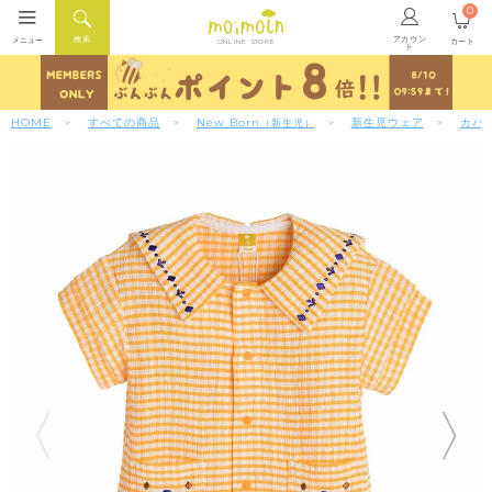
0
アカウン
検索
メニュー
カート
ONLINE STORE
ト
HOME
すべての商品
New Born
新生児ウェア
カバ
（新生児）