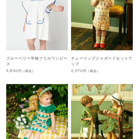
ブルーベリー半袖フリルワンピー
チューリップジャガードセットア
ス
ップ
3,850
2,970
円
（税込）
円
（税込）