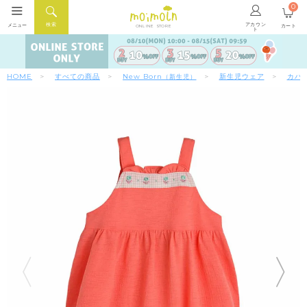
0
アカウン
検索
メニュー
カート
ONLINE STORE
ト
HOME
すべての商品
New Born
新生児ウェア
カバ
（新生児）