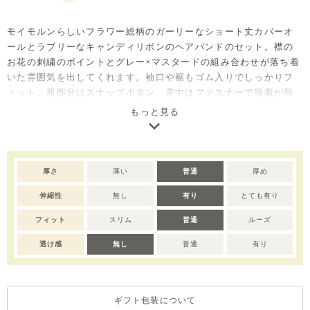
モイモルンらしいフラワー総柄のガーリーなショート丈カバーオ
ールとラブリーなキャンディリボンのヘアバンドのセット。襟の
お花の刺繍のポイントとグレー×マスタードの組み合わせが落ち着
いた雰囲気を出してくれます。袖口や裾もゴム入りでしっかりフ
ィット。股部分はスナップボタン、背中はファスナーで脱着が簡
単、ファスナーの内側にはファスナーガードを付け、肌への刺激
もっと見る
を防止しています。セットアップ(M253STB11P)と姉妹ルックと
しておすすめです。
厚さ
薄い
普通
厚め
伸縮性
無し
有り
とても有り
フィット
スリム
普通
ルーズ
透け感
無し
普通
有り
ギフト包装について