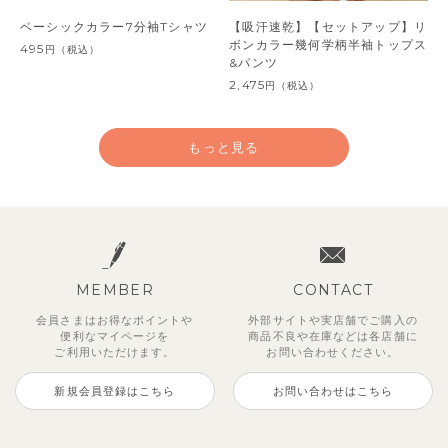
ベーシックカラー7分袖Tシャツ
【吸汗速乾】【セットアップ】リ
ボンカラー幾何学柄半袖トップス
495
円
（税込）
&パンツ
2,475
円
（税込）
もっと見る
MEMBER
CONTACT
会員さまはお得なポイントや
外部サイトや実店舗でご購入の
便利な
マイページを
商品不良や
在庫などは各店舗に
ご利用いただけます。
お問い合わせください。
新規会員登録はこちら
お問い合わせはこちら
【セットアップ】サンシャイン＆
【セットアップ】カラーボーダー
【セットアップ】レトロダイヤモ
【セットアップ】鹿の子半袖ポロ
【セットアップ】クロコ＆ボート
【セットアップ】サマードロップ
ベリー＆フラワーフリル半袖ワン
【セットアップ】ギンガムセーラ