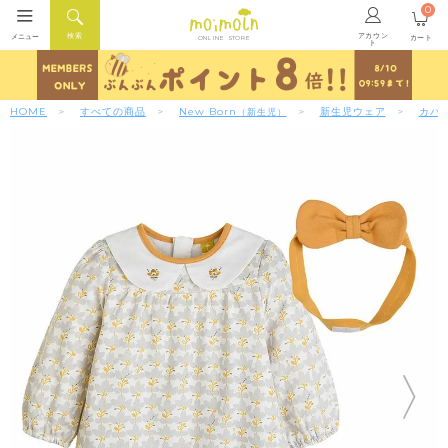
0
アカウン
検索
メニュー
カート
ONLINE STORE
ト
HOME
すべての商品
New Born
新生児ウェア
カバ
（新生児）