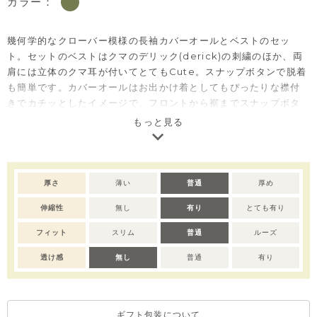
カラー：
幾何学的なクローバー模様の長袖カバーオールとベストのセッ
ト。セットのベストはクマのデリック(derick)の刺繍のほか、両
肩には立体のクマ耳が付いてとてもCute。スナップボタンで脱着
も簡単です。カバーオールはお出かけ着としてもぴったりな襟付
きでカチッとしたイメージで、フロントから裾までスナップボタ
ンで脱着もスムーズ。
もっと見る
同柄で、セットアップ(M254STB03P)もございます。
厚さ
薄い
普通
厚め
伸縮性
無し
有り
とても有り
フィット
スリム
普通
ルーズ
透け感
無し
普通
有り
ギフト包装について