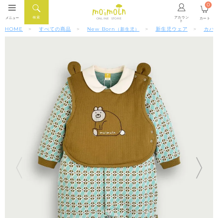
0
アカウン
検索
メニュー
カート
ONLINE STORE
ト
HOME
すべての商品
New Born
新生児ウェア
カバ
（新生児）