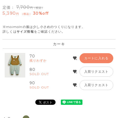
7,700
定価：
（税込）
5,390
30%off
税込
※moimolnの服は少し小さめのつくりになります。
詳しくは
サイズ情報
をご確認ください。
カーキ
70
カートに入れる
残りわずか
80
入荷リクエスト
SOLD OUT
90
入荷リクエスト
SOLD OUT