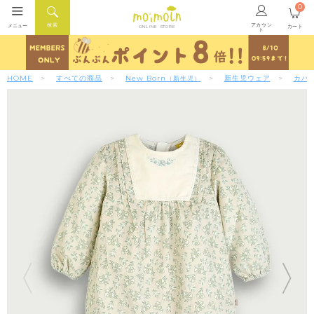
0
アカウン
検索
メニュー
カート
ONLINE STORE
ト
HOME
すべての商品
New Born
新生児ウェア
カバ
（新生児）