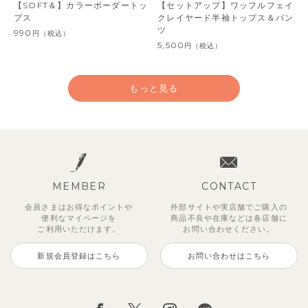
【SOFT＆】カラーボーダートッ
【セットアップ】ワッフルフェイ
プス
クレイヤード半袖トップス＆パン
ツ
990
円
（税込）
5,500
円
（税込）
もっと見る
MEMBER
CONTACT
会員さまはお得なポイントや
外部サイトや実店舗でご購入の
便利な
マイページを
商品不良や
在庫などは各店舗に
ご利用いただけます。
お問い合わせください。
新規会員登録はこちら
お問い合わせはこちら
レイ7分丈レギンス
【SOFT＆】べべ7分丈レギンス
【セットアップ】グリーニトップ
ストライプジャガード7分丈セッ
トゥーユークーリング8分丈ワイ
サンライズセーラーワンピース
クロディフラワーワンピース
ブルーベリー半袖フリルワンピー
ス＆パンツ
トアップ
ドパンツ
ス
495
770
2,970
2,970
円
円
（税込）
（税込）
円
円
（税込）
（税込）