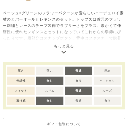
ベージュ×グリーンのフラワーパターンが愛らしいコーデュロイ素
材のカバーオールとレギンスのセット。トップスは首元のフラワ
ー刺繍とレースのテープ装飾でラブリーさをプラス、暖かくて伸
縮性に優れたレギンスとセットになっていてこれからの季節にぴ
ったりです。股部分はスナップボタン、背中はファスナーで脱着
が簡単、ファスナーの内側にはファスナーガードを付け、肌への
もっと見る
刺激を防止しています。
同柄で、ブラウス(M254BLB10P)もございます。
厚さ
薄い
普通
厚め
伸縮性
無し
有り
とても有り
フィット
スリム
普通
ルーズ
透け感
無し
普通
有り
ギフト包装について