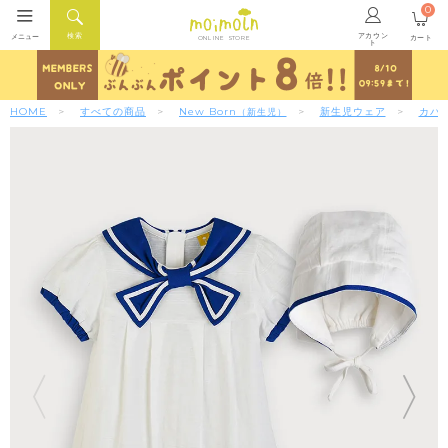
0
アカウン
検索
メニュー
カート
ONLINE STORE
ト
HOME
すべての商品
New Born
新生児ウェア
カバ
（新生児）