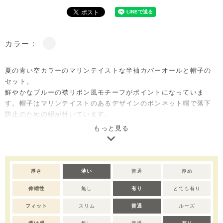
カラー：
夏の青い空カラーのマリンテイストな半袖カバーオールと帽子の
セット。
鮮やかなブルーの襟リボン風モチーフがポイントになっていま
す。帽子はマリンテイストのあるデザインのボンネット帽で落下
防止のための紐が付いています。
背中には脱着のためのファスナー、内側にファスナーガードを付
もっと見る
け、肌への刺激を防止しています。股部分はスナップボタンでの
簡単な脱着もうれしいポイントです。
出産準備用のほかに、出産祝いのベビー服のギフトとしても大変
喜ばれるセットアイテムです。
厚さ
薄い
普通
厚め
伸縮性
無し
有り
とても有り
※撮影･モニター環境等により実際の商品の色味と異なって見える
場合がございます。
フィット
スリム
普通
ルーズ
※濃色部分は、摩擦や汗・雨などにより、他の衣類や下着、バッ