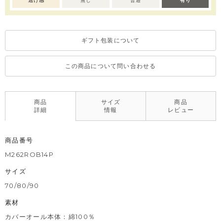
グ等に色移りする場合がございます。淡色のものとの組み合わせ
透け感
無し
普通
有り
や着用の際は、十分ご注意ください。
※色移りを防ぐため、手洗い後はタオルで軽く水気を取り、形を
整えてください。
ギフト包装について
この商品について問い合わせる
商品
サイズ
商品
詳細
情報
レビュー
商品番号
M262ROB14P
サイズ
70/80/90
素材
カバーオール本体：綿100％