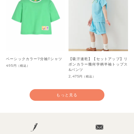
ベーシックカラー7分袖Tシャツ
【吸汗速乾】【セットアップ】リ
ボンカラー幾何学柄半袖トップス
495
円
（税込）
&パンツ
2,475
円
（税込）
もっと見る