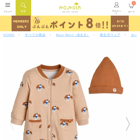
0
アカウン
検索
メニュー
カート
ONLINE STORE
ト
HOME
すべての商品
New Born
新生児ウェア
カバ
（新生児）