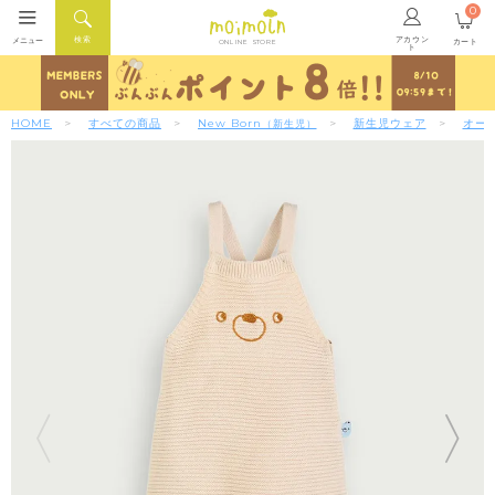
0
アカウン
検索
メニュー
カート
ONLINE STORE
ト
HOME
すべての商品
New Born
新生児ウェア
オー
（新生児）