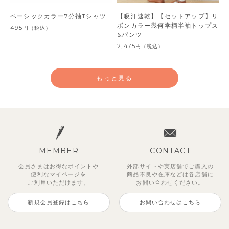
ベーシックカラー7分袖Tシャツ
【吸汗速乾】【セットアップ】リ
ボンカラー幾何学柄半袖トップス
495
円
（税込）
&パンツ
2,475
円
（税込）
もっと見る
MEMBER
CONTACT
会員さまはお得なポイントや
外部サイトや実店舗でご購入の
便利な
マイページを
商品不良や
在庫などは各店舗に
ご利用いただけます。
お問い合わせください。
新規会員登録はこちら
お問い合わせはこちら
【セットアップ】サンシャイン＆
【セットアップ】カラーボーダー
【セットアップ】レトロダイヤモ
【セットアップ】鹿の子半袖ポロ
【セットアップ】クロコ＆ボート
【セットアップ】サマードロップ
ベリー＆フラワーフリル半袖ワン
【セットアップ】ギンガムセーラ