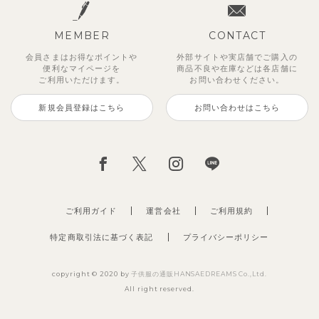
MEMBER
CONTACT
会員さまはお得なポイントや
外部サイトや実店舗でご購入の
便利な
マイページを
商品不良や
在庫などは各店舗に
ご利用いただけます。
お問い合わせください。
新規会員登録はこちら
お問い合わせはこちら
ジオアンバランスワンピース
マッキン半袖シャツ
【セットアップ】トイ総柄トップ
トゥーユーノースリーブ
【セットアップ】ルミスフリルポ
サンライズセーラーワンピース
【SOFT＆】カラーボーダートッ
【2点セット】ミエルカーディガ
ス＆パンツ
イントトップス＆パンツ
プス
ン＆ワンピース
2,970
3,465
495
2,970
円
（税込）
円
円
（税込）
（税込）
円
（税込）
2,475
1,980
990
3,960
円
（税込）
円
円
（税込）
円
（税込）
（税込）
ご利用ガイド
運営会社
ご利用規約
特定商取引法に基づく表記
プライバシーポリシー
copyright © 2020 by
子供服の通販HANSAEDREAMS Co.,Ltd.
All right reserved.