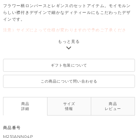
フラワー柄ロンパースとレギンスのセットアイテム。モイモルン
らしい襟付きデザインで細かなディティールにもこだわったデザ
インです。
注意）サイズによって仕様が変わりますので予めご了承くださ
い。
もっと見る
70→足付き
80→足無し
ギフト包装について
この商品について問い合わせる
商品
サイズ
商品
詳細
情報
レビュー
商品番号
M251ANN04P