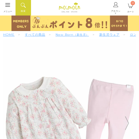
0
アカウン
検索
メニュー
カート
ONLINE STORE
ト
HOME
すべての商品
New Born
新生児ウェア
ロン
（新生児）