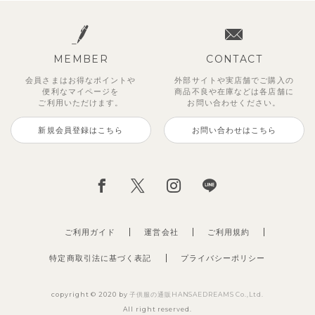
MEMBER
CONTACT
会員さまはお得なポイントや
外部サイトや実店舗でご購入の
便利な
マイページを
商品不良や
在庫などは各店舗に
ご利用いただけます。
お問い合わせください。
新規会員登録はこちら
お問い合わせはこちら
ジオアンバランスワンピース
マッキン半袖シャツ
【セットアップ】トイ総柄トップ
トゥーユーノースリーブ
【セットアップ】ルミスフリルポ
サンライズセーラーワンピース
【SOFT＆】カラーボーダートッ
【2点セット】ミエルカーディガ
ス＆パンツ
イントトップス＆パンツ
プス
ン＆ワンピース
2,970
3,465
495
2,970
円
（税込）
円
円
（税込）
（税込）
円
（税込）
2,475
1,980
990
3,960
円
（税込）
円
円
（税込）
円
（税込）
（税込）
ご利用ガイド
運営会社
ご利用規約
特定商取引法に基づく表記
プライバシーポリシー
copyright © 2020 by
子供服の通販HANSAEDREAMS Co.,Ltd.
All right reserved.