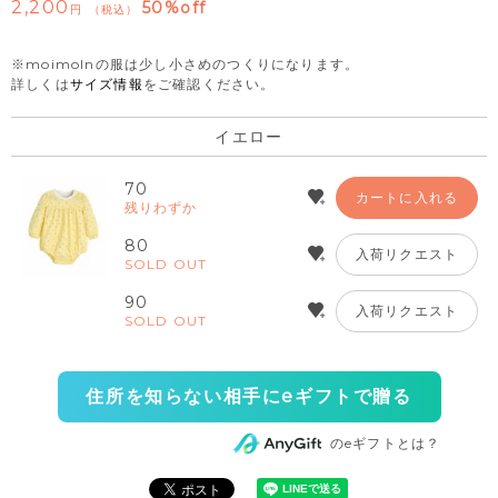
2,200
50%off
税込
※moimolnの服は少し小さめのつくりになります。
詳しくは
サイズ情報
をご確認ください。
イエロー
70
カートに入れる
残りわずか
80
入荷リクエスト
SOLD OUT
90
入荷リクエスト
SOLD OUT
住所を知らない相手にeギフトで贈る
のeギフトとは？