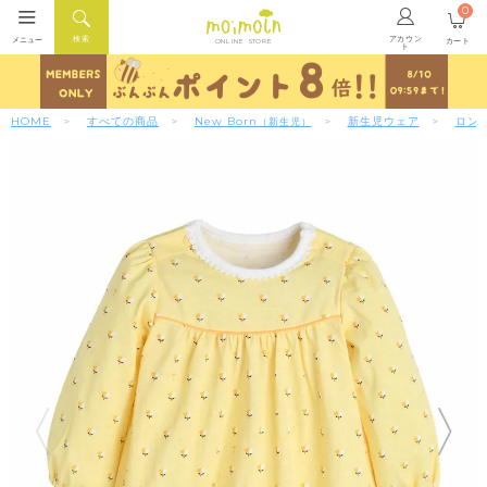
0
アカウン
検索
メニュー
カート
ONLINE STORE
ト
HOME
すべての商品
New Born
新生児ウェア
ロン
（新生児）