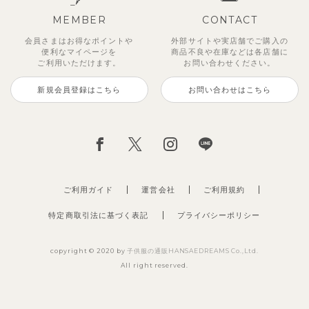
MEMBER
CONTACT
会員さまはお得なポイントや
外部サイトや実店舗でご購入の
便利な
マイページを
商品不良や
在庫などは各店舗に
ご利用いただけます。
お問い合わせください。
新規会員登録はこちら
お問い合わせはこちら
フローラフリル襟7分袖ロンパー
ラビット長袖ロンパース
ハムレットロンパース
アンティークフラワー半袖ロンパ
ライオン長袖ロンパース
サマーアイス半袖ロンパース
クリップレイロンパース
【2枚セット】スカラップ半袖ロ
ス
ース
ンパース
2,200
1,925
2,200
2,695
1,485
円
円
（税込）
（税込）
円
円
円
（税込）
（税込）
（税込）
2,695
1,980
2,475
円
円
（税込）
（税込）
円
（税込）
ご利用ガイド
運営会社
ご利用規約
特定商取引法に基づく表記
プライバシーポリシー
copyright © 2020 by
子供服の通販HANSAEDREAMS Co.,Ltd.
All right reserved.