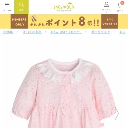
0
アカウン
検索
メニュー
カート
ONLINE STORE
ト
HOME
すべての商品
New Born
新生児ウェア
ロン
（新生児）