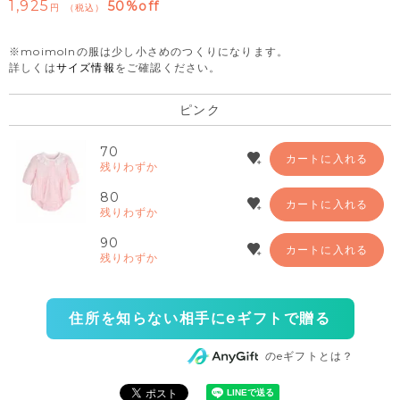
1,925
50%off
税込
※moimolnの服は少し小さめのつくりになります。
詳しくは
サイズ情報
をご確認ください。
ピンク
70
カートに入れる
残りわずか
80
カートに入れる
残りわずか
90
カートに入れる
残りわずか
住所を知らない相手にeギフトで贈る
のeギフトとは？