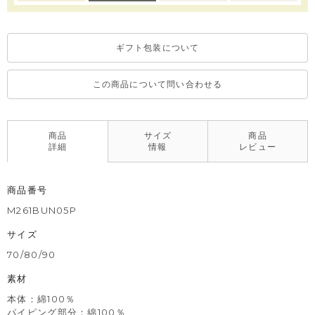
※全サイズ：スナップボタンで全開きするタイプです。
※デリケートな素材を使用しているため、乾燥機のご使用はお控
ギフト包装について
えいただくことをおすすめします。
※撮影･モニター環境等により実際の商品の色味と異なって見える
場合がございます。
この商品について問い合わせる
商品
サイズ
商品
詳細
情報
レビュー
商品番号
M261BUN05P
サイズ
70/80/90
素材
本体：綿100％
パイピング部分：綿100％