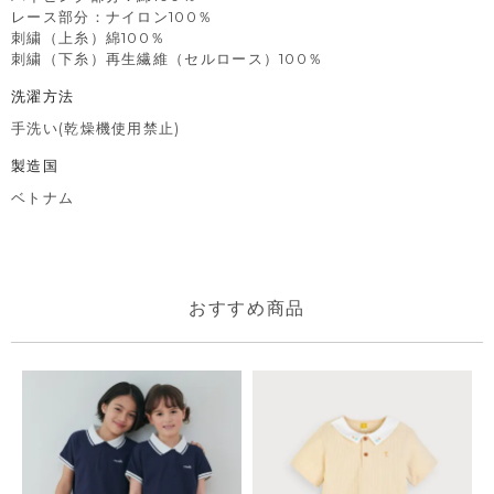
レース部分：ナイロン100％
刺繍（上糸）綿100％
刺繍（下糸）再生繊維（セルロース）100％
洗濯方法
手洗い(乾燥機使用禁止)
製造国
ベトナム
おすすめ商品