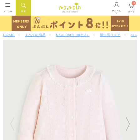
0
アカウン
検索
メニュー
カート
ONLINE STORE
ト
HOME
すべての商品
New Born
新生児ウェア
ロン
（新生児）