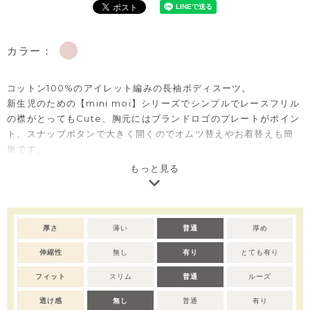
カラー：
コットン100%のアイレット編みの長袖ボディスーツ。
新生児のための【mini moi】シリーズでシンプルでレースフリル
の襟がとってもCute、胸元にはブランドロゴのプレートがポイン
ト、スナップボタンで大きく開くのでオムツ替えやお着替えも簡
単です。
コットン100％のアイテムは、着心地・肌へのやさしさ・快適性に
もっと見る
優れた毎日着たくなる安心素材です。
赤ちゃんのデイリーウェアとしてはもちろん、出産準備用やギフ
トにもおすすめのアイテムです。
厚さ
薄い
普通
厚め
【mini moi（ミニモイ）】
伸縮性
無し
有り
とても有り
mini moi ラインは小さなmoimolnという意味で、シンプルでク
リーンな印象の出産準備品です。
フィット
スリム
普通
ルーズ
綿100% 素材のアイレットジャカードが高級感があり、贈り物に
最適です。
透け感
無し
普通
有り