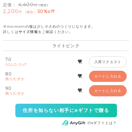
4,400
定価：
（税込）
2,200
50%off
税込
※moimolnの服は少し小さめのつくりになります。
詳しくは
サイズ情報
をご確認ください。
ライトピンク
70
入荷リクエスト
SOLD OUT
80
カートに入れる
残りわずか
90
カートに入れる
残りわずか
住所を知らない相手にeギフトで贈る
のeギフトとは？