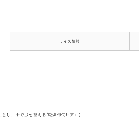
サイズ
情報
注意し、手で形を整える/乾燥機使用禁止)