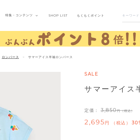
特集・
コンテンツ
SHOP
LIST
もくもく
ポイント
ロンパース
サマーアイス半袖ロンパース
SALE
サマーアイス
3,850
定価：
（税込）
2,695
税込
30