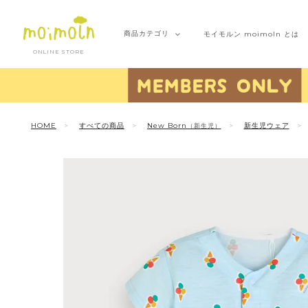
商品
カテゴリ
モイモルン
moimoln とは
ONLINE STORE
HOME
すべての商品
New Born
新生児ウェア
（新生児）