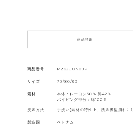
商品
詳細
商品番号
M262UUN09P
サイズ
70/80/90
素材
本体：レーヨン58％,綿42％
パイピング部分：綿100％
洗濯方法
手洗い(素材の特性上、洗濯後型崩れに
製造国
ベトナム