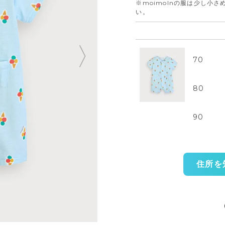
※moimolnの服は少し小
い。
70
80
90
住所を