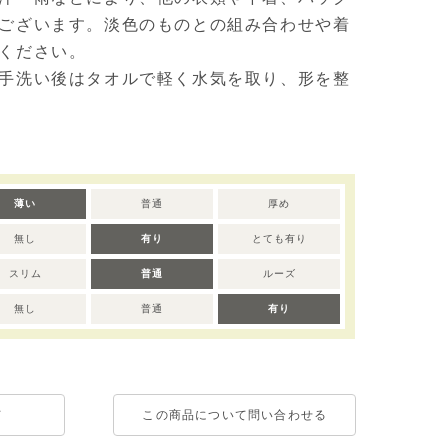
ございます。淡色のものとの組み合わせや着
ください。
手洗い後はタオルで軽く水気を取り、形を整
薄い
普通
厚め
無し
有り
とても有り
スリム
普通
ルーズ
無し
普通
有り
て
この商品について問い合わせる