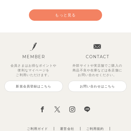
もっと見る
MEMBER
CONTACT
会員さまはお得なポイントや
外部サイトや実店舗でご購入の
便利な
マイページを
商品不良や
在庫などは各店舗に
ご利用いただけます。
お問い合わせください。
新規会員登録はこちら
お問い合わせはこちら
【セットアップ】サンシャイン＆
【セットアップ】カラーボーダー
【セットアップ】レトロダイヤモ
【セットアップ】鹿の子半袖ポロ
【セットアップ】クロコ＆ボート
【セットアップ】サマードロップ
ベリー＆フラワーフリル半袖ワン
【セットアップ】ギンガムセーラ
ボート半袖トップス&パンツ
ノースリーブトップス＆ショート
スリン半袖トップス＆ショートパ
シャツ＆パンツ
ボーダー柄フレンチスリーブTシ
ショルダートップス&ショートパ
ピース
ーカラー半袖トップス＆ハーフパ
パンツ
ンツ
ャツ＆パン
ンツ
ンツ
2,750
3,300
2,750
円
円
（税込）
（税込）
円
（税込）
1,925
4,620
2,200
2,695
2,750
円
円
（税込）
（税込）
円
円
円
（税込）
（税込）
（税込）
ご利用ガイド
運営会社
ご利用規約