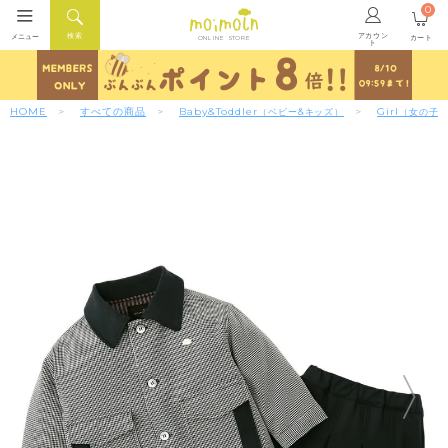
0
アカウン
検索
メニュー
カート
ONLINE STORE
ト
HOME
すべての商品
Baby&Toddler
Girl
（ベビー&キッズ）
（女の子