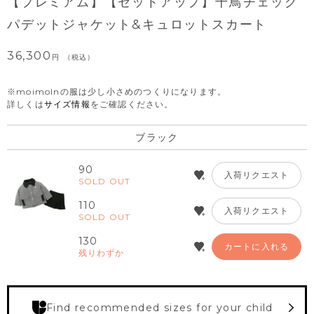
【プレミアム】【セットアップ】千鳥チェック
パデットジャケット&キュロットスカート
36,300
税込
※moimolnの服は少し小さめのつくりになります。
詳しくは
サイズ情報
をご確認ください。
ブラック
90
入荷リクエスト
SOLD OUT
110
入荷リクエスト
SOLD OUT
130
カートに入れる
残りわずか
Find recommended sizes for your child