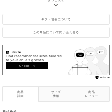
軽量で、まるでウールの様なルックスとふくらみを持ちながら家
庭洗濯が可能なユーティリティー素材を採用し、
それを存在感抜群の配色衿と大型のポケットが印象的な冬に最適
ギフト包装について
なパデットジャケットに仕立てました。
セットとなるキュロットスカートには、同じく国内生産の2方向に
ストレッチ性があり、中肉厚で着心地のよさを実感できる素材を
この商品について問い合わせる
採用しました。
両面に起毛を施しソフトな風合いに仕上げ、杢糸によりツイード
調に見立てています。
裏地には、大人のスーツやジャケットにも使われるような高級感
Find recommended sizes tailored
のあるストライプ柄の裏地を採用。
to your child's growth
ハイクラスラインの象徴となるブラック×ゴールドロゴの高級感の
Check Fit
ある背タグ、金属ロゴプレートのアイコンが印象的です。
細部にまでこだわりが詰まっており、入学・入園・卒園・発表
会・結婚式などフォーマルなイベントに着用していただけるハイ
クラス商品です。日常使いに便利な、ご家庭でお洗濯できるイー
ジーケア商品で（トップスは手洗い）、ギフトとしても大変喜ば
商品
サイズ
商品
詳細
情報
レビュー
れます。
商品番号