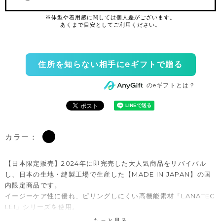
住所を知らない相手にeギフトで贈る
のeギフトとは？
カラー：
【日本限定販売】2024年に即完売した大人気商品をリバイバル
し、日本の生地・縫製工場で生産した【MADE IN JAPAN】の国
内限定商品です。
イージーケア性に優れ、ピリングしにくい高機能素材「LANATEC
LEI」シリーズを使用。
クラシックな千鳥柄で中肉厚のツイル。
もっと見る