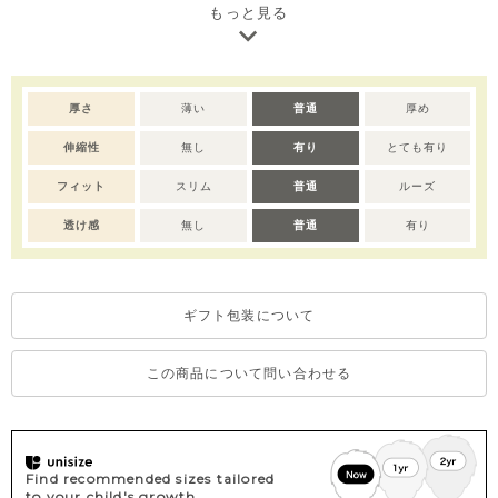
い季節も快適な着心地、クラシックなグレンチェックを軽やかに
もっと見る
楽しめます。
ボトムスには、帝人の機能素材「ソロテックス」を使用したサッ
カー生地を採用。やわらかな伸び感と吸汗速乾性で動きやすく快
適に過ごせ、黒×ゴールドの背タグやロゴプレートなど、細部まで
厚さ
薄い
普通
厚め
高級感のある仕上がりに。
伸縮性
無し
有り
とても有り
お出かけやおめかしシーンにもおすすめです。同シリーズ
（M262STB80P）とのリンクコーデもお楽しみいただけます。
フィット
スリム
普通
ルーズ
ご家庭でお洗濯できるイージーケア仕様でデイリー使いにも安
心、ご自宅用としてはもちろん出産祝いやベビー服ギフトとして
透け感
無し
普通
有り
も喜ばれるセットアイテムです。
※デリケートな素材を使用しているため、乾燥機のご使用はお控
ギフト包装について
えいただくことをおすすめします。
※撮影･モニター環境等により実際の商品の色味と異なって見える
場合がございます。
この商品について問い合わせる
※濃色部分は、摩擦や汗・雨などにより、他の衣類や下着、バッ
グ等に色移りする場合がございます。淡色のものとの組み合わせ
や着用の際は、十分ご注意ください。
※色移りを防ぐため、手洗い後はタオルで軽く水気を取り、形を
Find recommended sizes tailored
整えてください。
to your child's growth