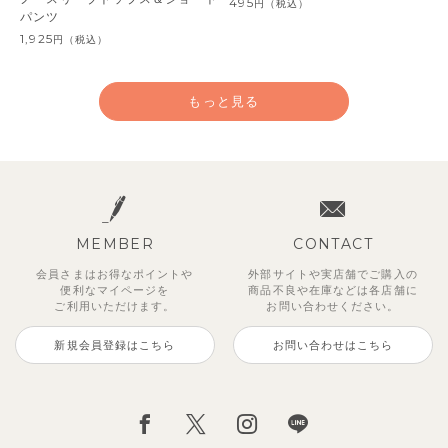
495
円
（税込）
パンツ
1,925
円
（税込）
もっと見る
MEMBER
CONTACT
会員さまはお得なポイントや
外部サイトや実店舗でご購入の
便利な
マイページを
商品不良や
在庫などは各店舗に
ご利用いただけます。
お問い合わせください。
新規会員登録はこちら
お問い合わせはこちら
【セットアップ】サンシャイン＆
ベリー＆フラワーフリル半袖ワン
【セットアップ】レトロダイヤモ
【セットアップ】サマードロップ
【吸汗速乾】【セットアップ】リ
【セットアップ】ギンガムセーラ
【セットアップ】鹿の子半袖ポロ
【セットアップ】クロコ＆ボート
ボート半袖トップス&パンツ
ピース
スリン半袖トップス＆ショートパ
ショルダートップス&ショートパ
ボンカラー幾何学柄半袖トップス
ーカラー半袖トップス＆ハーフパ
シャツ＆パンツ
ボーダー柄フレンチスリーブTシ
ンツ
ンツ
&パンツ
ンツ
ャツ＆パン
2,750
2,750
3,300
円
円
（税込）
（税込）
円
（税込）
4,620
2,695
2,475
2,750
2,200
円
円
（税込）
（税込）
円
円
円
（税込）
（税込）
（税込）