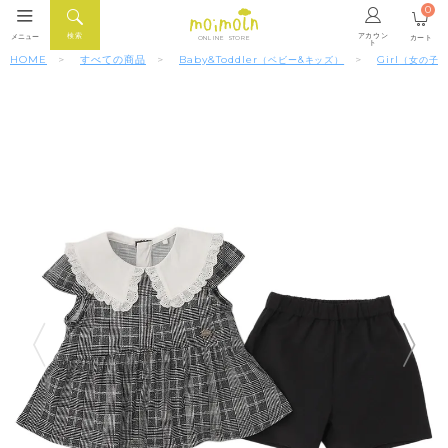
0
アカウン
検索
メニュー
カート
ONLINE STORE
ト
HOME
すべての商品
Baby&Toddler
Girl
（ベビー&キッズ）
（女の子